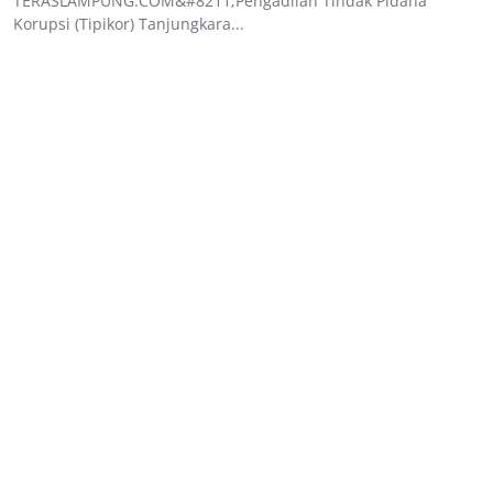
TERASLAMPUNG.COM&#8211;Pengadilan Tindak Pidana
Korupsi (Tipikor) Tanjungkara...