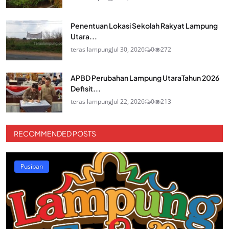
Penentuan Lokasi Sekolah Rakyat Lampung
Utara...
teras lampung
Jul 30, 2026
0
272
APBD Perubahan Lampung UtaraTahun 2026
Defisit...
teras lampung
Jul 22, 2026
0
213
RECOMMENDED POSTS
Pusiban