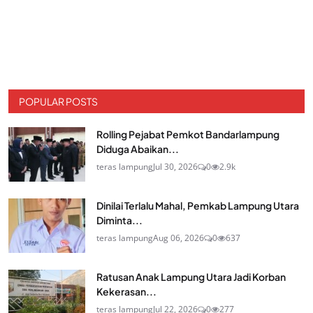
POPULAR POSTS
Rolling Pejabat Pemkot Bandarlampung
Diduga Abaikan...
teras lampung
Jul 30, 2026
0
2.9k
Dinilai Terlalu Mahal, Pemkab Lampung Utara
Diminta...
teras lampung
Aug 06, 2026
0
637
Ratusan Anak Lampung Utara Jadi Korban
Kekerasan...
teras lampung
Jul 22, 2026
0
277