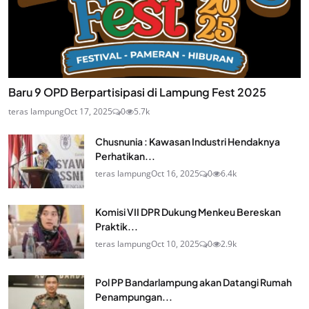
Baru 9 OPD Berpartisipasi di Lampung Fest 2025
teras lampung
Oct 17, 2025
0
5.7k
Chusnunia : Kawasan Industri Hendaknya
Perhatikan...
teras lampung
Oct 16, 2025
0
6.4k
Komisi VII DPR Dukung Menkeu Bereskan
Praktik...
teras lampung
Oct 10, 2025
0
2.9k
Pol PP Bandarlampung akan Datangi Rumah
Penampungan...