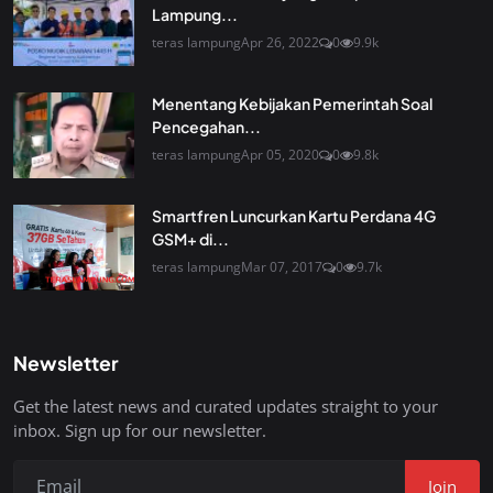
Lampung...
teras lampung
Apr 26, 2022
0
9.9k
Menentang Kebijakan Pemerintah Soal
Pencegahan...
teras lampung
Apr 05, 2020
0
9.8k
Smartfren Luncurkan Kartu Perdana 4G
GSM+ di...
teras lampung
Mar 07, 2017
0
9.7k
Newsletter
Get the latest news and curated updates straight to your
inbox. Sign up for our newsletter.
Join