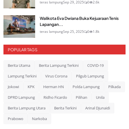
teras lampung
Sep 29, 2025
0
2.6k
Walikota Eva Dwiana Buka Kejuaraan Tenis
Lapangan...
teras lampung
Sep 25, 2025
0
1.8k
POPULAR TAGS
Berita Utama
Berita Lampung Terkini
COVID-19
Lampung Terkini
Virus Corona
Pilgub Lampung
Jokowi
KPK
Herman HN
Polda Lampung
Pilkada
DPRD Lampung
Ridho Ficardo
Pilihan
Unila
Berita Lampung Utara
Berita Terkini
Arinal Djunaidi
Prabowo
Narkoba