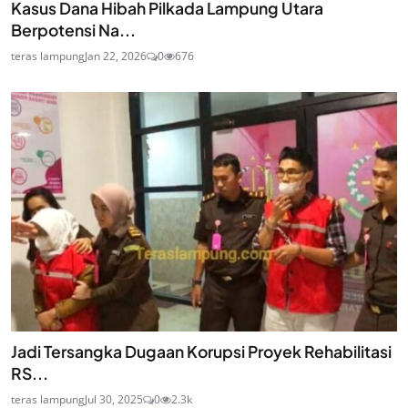
Kasus Dana Hibah Pilkada Lampung Utara
Berpotensi Na...
teras lampung
Jan 22, 2026
0
676
Jadi Tersangka Dugaan Korupsi Proyek Rehabilitasi
RS...
teras lampung
Jul 30, 2025
0
2.3k