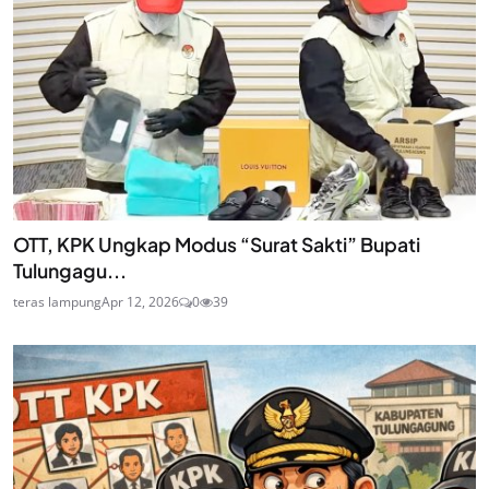
OTT, KPK Ungkap Modus “Surat Sakti” Bupati
Tulungagu...
teras lampung
Apr 12, 2026
0
39