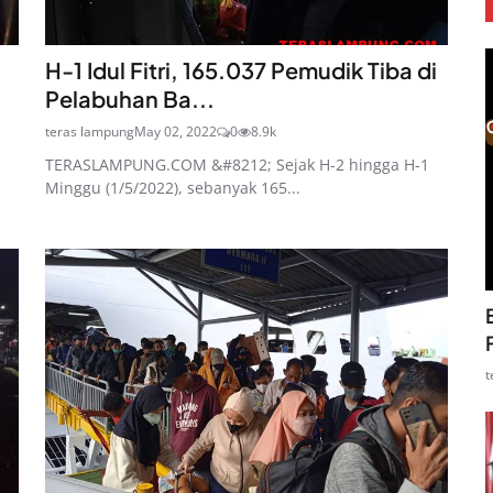
H-1 Idul Fitri, 165.037 Pemudik Tiba di
Pelabuhan Ba...
teras lampung
May 02, 2022
0
8.9k
TERASLAMPUNG.COM &#8212; Sejak H-2 hingga H-1
Minggu (1/5/2022), sebanyak 165...
t