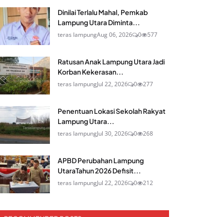
Dinilai Terlalu Mahal, Pemkab
Lampung Utara Diminta...
teras lampung
Aug 06, 2026
0
577
Ratusan Anak Lampung Utara Jadi
Korban Kekerasan...
teras lampung
Jul 22, 2026
0
277
Penentuan Lokasi Sekolah Rakyat
Lampung Utara...
teras lampung
Jul 30, 2026
0
268
APBD Perubahan Lampung
UtaraTahun 2026 Defisit...
teras lampung
Jul 22, 2026
0
212