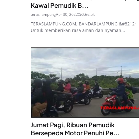
Kawal Pemudik B...
teras lampung
Apr 30, 2022
0
2.5k
TERASLAMPUNG.COM, BANDARLAMPUNG &#8212;
Untuk memberikan rasa aman dan nyaman...
Jumat Pagi, Ribuan Pemudik
Bersepeda Motor Penuhi Pe...