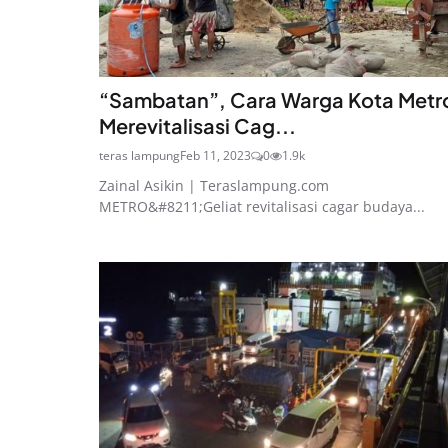
“Sambatan”, Cara Warga Kota Metr
Merevitalisasi Cag...
teras lampung
Feb 11, 2023
0
1.9k
Zainal Asikin | Teraslampung.com
METRO&#8211;Geliat revitalisasi cagar budaya...