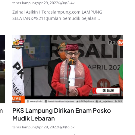
teras lampung
Apr 29, 2022
0
3.4k
Zainal Asikin I Teraslampung.com LAMPUNG
SELATAN&#8211;Jumlah pemudik pejalan...
m
PKS Lampung Dirikan Enam Posko
Mudik Lebaran
teras lampung
Apr 29, 2022
0
5.5k