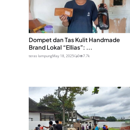
Dompet dan Tas Kulit Handmade
Brand Lokal “Ellias”: ...
teras lampung
May 18, 2025
0
7.7k