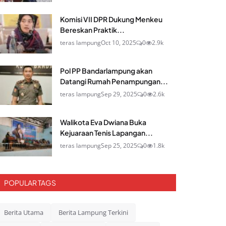
Komisi VII DPR Dukung Menkeu
Bereskan Praktik...
teras lampung
Oct 10, 2025
0
2.9k
Pol PP Bandarlampung akan
Datangi Rumah Penampungan...
teras lampung
Sep 29, 2025
0
2.6k
Walikota Eva Dwiana Buka
Kejuaraan Tenis Lapangan...
teras lampung
Sep 25, 2025
0
1.8k
POPULAR TAGS
Berita Utama
Berita Lampung Terkini