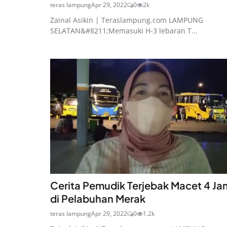
teras lampung
Apr 29, 2022
0
2k
Zainal Asikin | Teraslampung.com LAMPUNG
SELATAN&#8211;Memasuki H-3 lebaran T...
Cerita Pemudik Terjebak Macet 4 Ja
di Pelabuhan Merak
teras lampung
Apr 29, 2022
0
1.2k