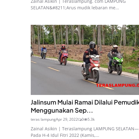
Zainal Asikin | Teraslampung. com LAMPUNG
SELATAN&#8211;Arus mudik lebaran me...
Jalinsum Mulai Ramai Dilalui Pemudi
Menggunakan Sep...
teras lampung
Apr 29, 2022
0
5.3k
Zainal Asikin | Teraslampung LAMPUNG SELATAN—
Pada H-4 Idul Fitri 2022 (Kamis,...