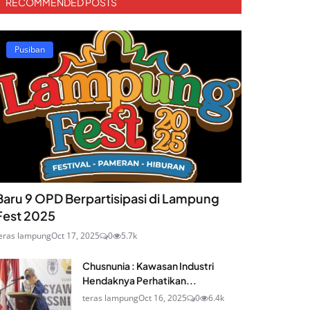
RECOMMENDED POSTS
Pusiban
Baru 9 OPD Berpartisipasi di Lampung
Fest 2025
eras lampung
Oct 17, 2025
0
5.7k
Chusnunia : Kawasan Industri
Hendaknya Perhatikan...
teras lampung
Oct 16, 2025
0
6.4k