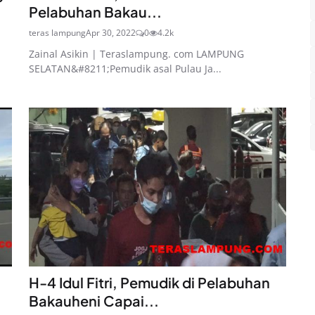
Pelabuhan Bakau...
teras lampung
Apr 30, 2022
0
4.2k
Zainal Asikin | Teraslampung. com LAMPUNG
SELATAN&#8211;Pemudik asal Pulau Ja...
H-4 Idul Fitri, Pemudik di Pelabuhan
Bakauheni Capai...