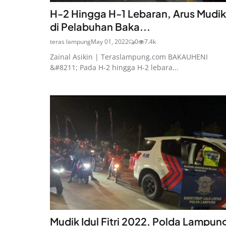
H-2 Hingga H-1 Lebaran, Arus Mudik
di Pelabuhan Baka...
teras lampung
May 01, 2022
0
7.4k
Zainal Asikin | Teraslampung.com BAKAUHENI
&#8211; Pada H-2 hingga H-2 lebara...
Mudik Idul Fitri 2022, Polda Lampun