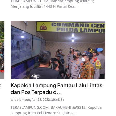
TERASLAMPUNG.COM, Bandarlampung &#8211;
Menjelang Idulfitri 1443 H Partai Kea...
k
Kapolda Lampung Pantau Lalu Lintas
dan Pos Terpadu d...
teras lampung
Apr 28, 2022
0
8.8k
TERASLAMPUNG.COM, BAKAUHENI &#8212; Kapolda
Lampung Irjen Pol Hendro Sugiatno...