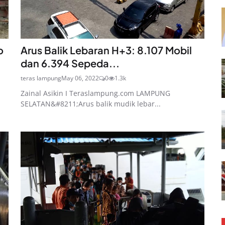
o
Arus Balik Lebaran H+3: 8.107 Mobil
dan 6.394 Sepeda...
teras lampung
May 06, 2022
0
1.3k
Zainal Asikin I Teraslampung.com LAMPUNG
SELATAN&#8211;Arus balik mudik lebar...