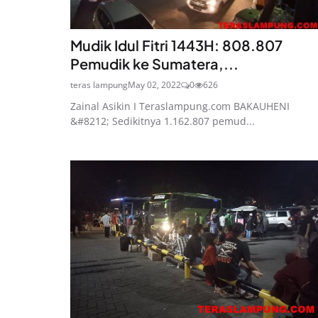
Mudik Idul Fitri 1443H: 808.807
Pemudik ke Sumatera,...
teras lampung
May 02, 2022
0
626
Zainal Asikin I Teraslampung.com BAKAUHENI
&#8212; Sedikitnya 1.162.807 pemud...