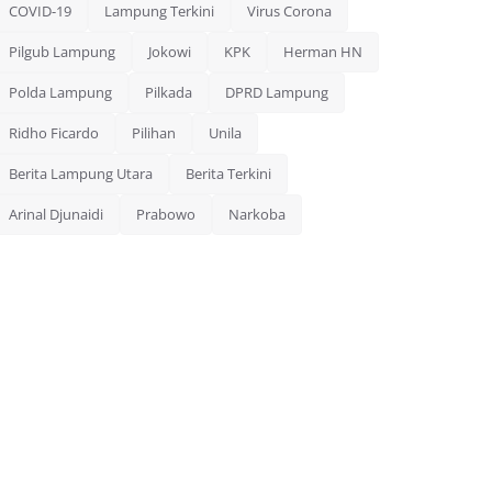
COVID-19
Lampung Terkini
Virus Corona
Pilgub Lampung
Jokowi
KPK
Herman HN
Polda Lampung
Pilkada
DPRD Lampung
Ridho Ficardo
Pilihan
Unila
Berita Lampung Utara
Berita Terkini
Arinal Djunaidi
Prabowo
Narkoba