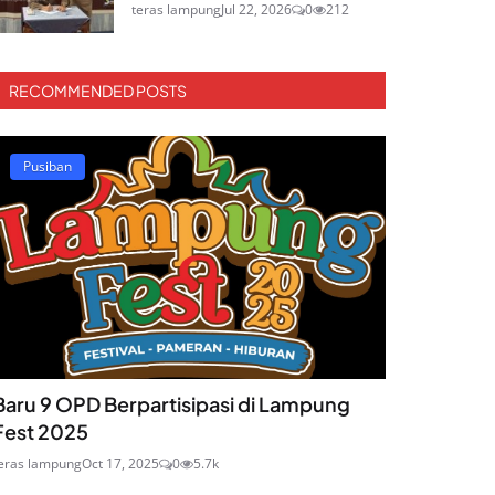
teras lampung
Jul 22, 2026
0
212
RECOMMENDED POSTS
Pusiban
Baru 9 OPD Berpartisipasi di Lampung
Fest 2025
eras lampung
Oct 17, 2025
0
5.7k