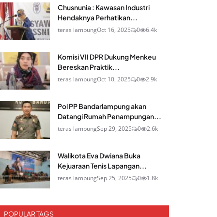
Chusnunia : Kawasan Industri
Hendaknya Perhatikan...
teras lampung
Oct 16, 2025
0
6.4k
Komisi VII DPR Dukung Menkeu
Bereskan Praktik...
teras lampung
Oct 10, 2025
0
2.9k
Pol PP Bandarlampung akan
Datangi Rumah Penampungan...
teras lampung
Sep 29, 2025
0
2.6k
Walikota Eva Dwiana Buka
Kejuaraan Tenis Lapangan...
teras lampung
Sep 25, 2025
0
1.8k
POPULAR TAGS