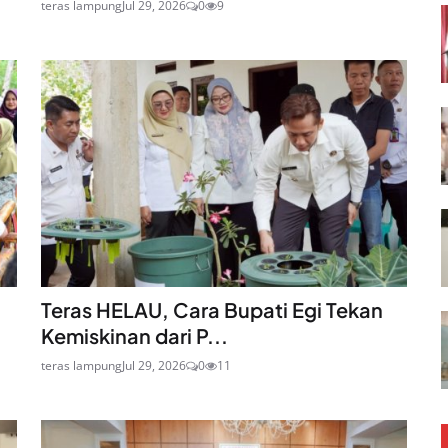
teras lampung
Jul 29, 2026
0
9
Teras HELAU, Cara Bupati Egi Tekan
Kemiskinan dari P...
teras lampung
Jul 29, 2026
0
11