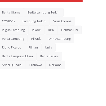
Berita Utama
Berita Lampung Terkini
COVID-19
Lampung Terkini
Virus Corona
Pilgub Lampung
Jokowi
KPK
Herman HN
Polda Lampung
Pilkada
DPRD Lampung
Ridho Ficardo
Pilihan
Unila
Berita Lampung Utara
Berita Terkini
Arinal Djunaidi
Prabowo
Narkoba