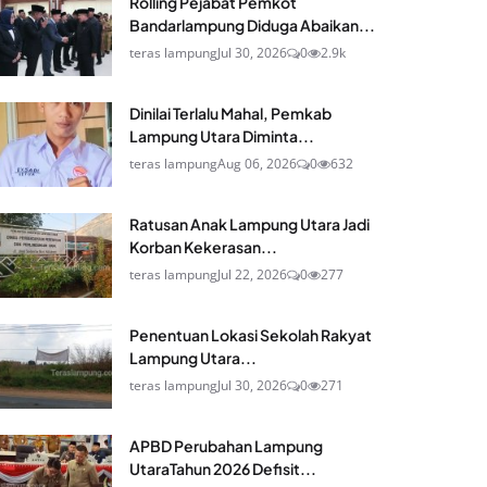
Rolling Pejabat Pemkot
Bandarlampung Diduga Abaikan...
teras lampung
Jul 30, 2026
0
2.9k
Dinilai Terlalu Mahal, Pemkab
Lampung Utara Diminta...
teras lampung
Aug 06, 2026
0
632
Ratusan Anak Lampung Utara Jadi
Korban Kekerasan...
teras lampung
Jul 22, 2026
0
277
Penentuan Lokasi Sekolah Rakyat
Lampung Utara...
teras lampung
Jul 30, 2026
0
271
APBD Perubahan Lampung
UtaraTahun 2026 Defisit...