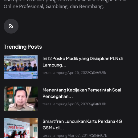
Online Profesional, Gamblang, dan Berimbang.
Trending Posts
Ini 12 Posko Mudik yang Disiapkan PLN di
Lampung...
teras lampung
Apr 26, 2022
0
9.9k
Menentang Kebijakan Pemerintah Soal
Pencegahan...
teras lampung
Apr 05, 2020
0
9.8k
Smartfren Luncurkan Kartu Perdana 4G
GSM+ di...
teras lampung
Mar 07, 2017
0
9.7k