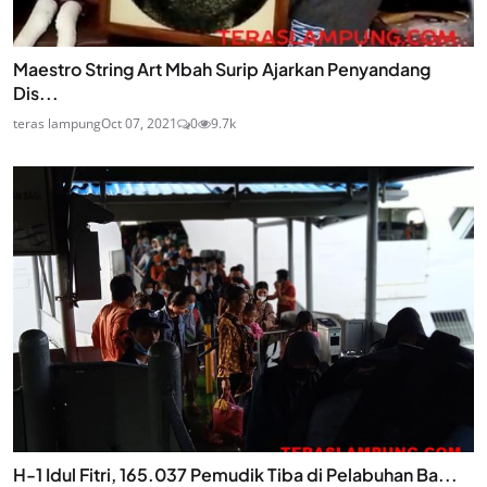
Maestro String Art Mbah Surip Ajarkan Penyandang
Dis...
teras lampung
Oct 07, 2021
0
9.7k
H-1 Idul Fitri, 165.037 Pemudik Tiba di Pelabuhan Ba...