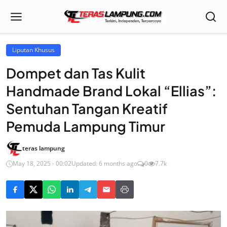
Liputan Khusus
Dompet dan Tas Kulit
Handmade Brand Lokal “Ellias”:
Sentuhan Tangan Kreatif
Pemuda Lampung Timur
teras lampung
May 18, 2025 - 00:02
Updated: 6 months ago
0
7.7k