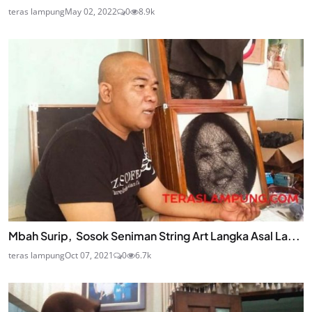
teras lampung
May 02, 2022
0
8.9k
Mbah Surip, Sosok Seniman String Art Langka Asal La...
teras lampung
Oct 07, 2021
0
6.7k