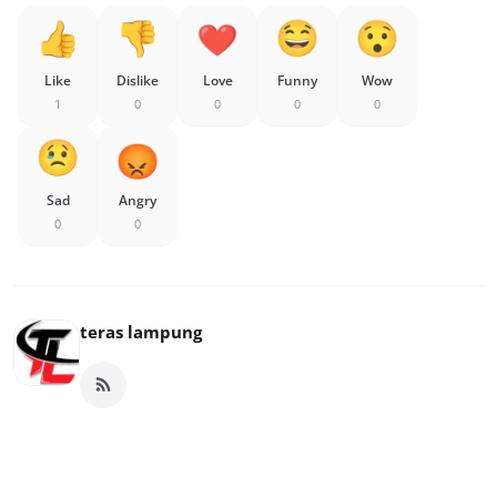
Like
Dislike
Love
Funny
Wow
1
0
0
0
0
Sad
Angry
0
0
teras lampung