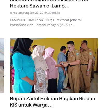
Hektare Sawah di Lamp...
teras lampung
Sep 27, 2019
0
6.7k
LAMPUNG TIMUR &#8212; Direktorat Jendral
Prasarana dan Sarana Pangan (PSP) Ke...
Bupati Zaiful Bokhari Bagikan Ribuan
KIS untuk Warga...