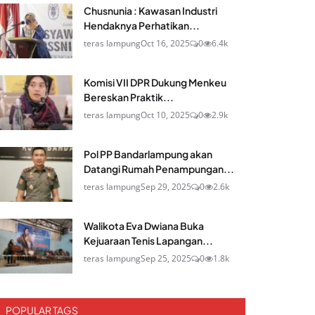
Chusnunia : Kawasan Industri
Hendaknya Perhatikan...
teras lampung
Oct 16, 2025
0
6.4k
Komisi VII DPR Dukung Menkeu
Bereskan Praktik...
teras lampung
Oct 10, 2025
0
2.9k
Pol PP Bandarlampung akan
Datangi Rumah Penampungan...
teras lampung
Sep 29, 2025
0
2.6k
Walikota Eva Dwiana Buka
Kejuaraan Tenis Lapangan...
teras lampung
Sep 25, 2025
0
1.8k
POPULAR TAGS