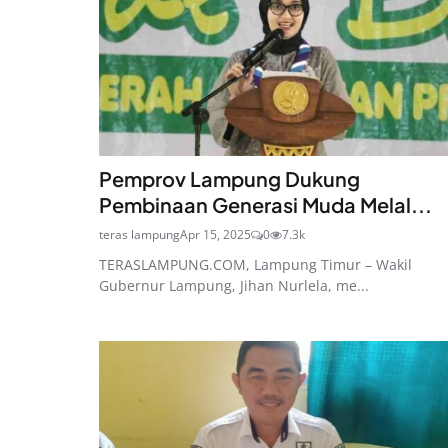
Pemprov Lampung Dukung
Pembinaan Generasi Muda Melal...
teras lampung
Apr 15, 2025
0
7.3k
TERASLAMPUNG.COM, Lampung Timur – Wakil
Gubernur Lampung, Jihan Nurlela, me...