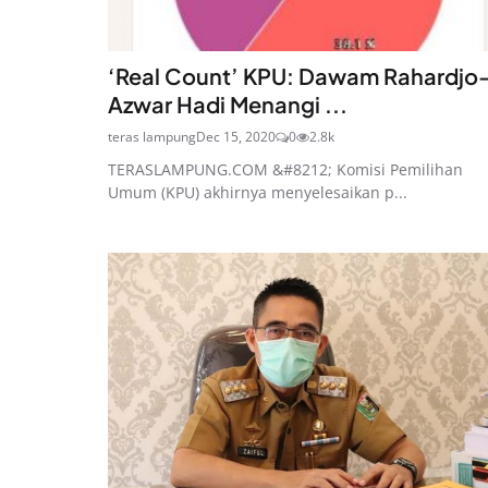
‘Real Count’ KPU: Dawam Rahardjo
Azwar Hadi Menangi ...
teras lampung
Dec 15, 2020
0
2.8k
TERASLAMPUNG.COM &#8212; Komisi Pemilihan
Umum (KPU) akhirnya menyelesaikan p...