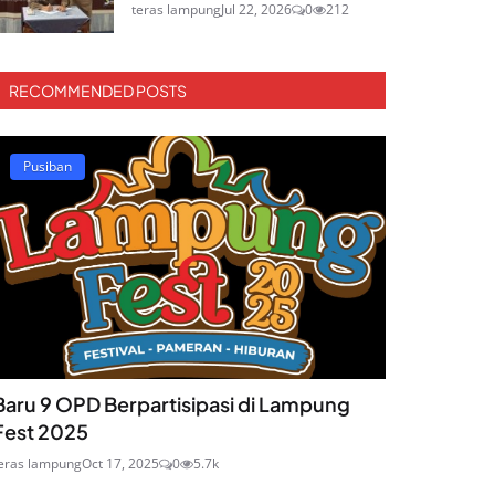
teras lampung
Jul 22, 2026
0
212
RECOMMENDED POSTS
Pusiban
Baru 9 OPD Berpartisipasi di Lampung
Fest 2025
eras lampung
Oct 17, 2025
0
5.7k