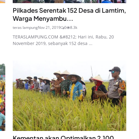
u
Pilkades Serentak 152 Desa di Lamtim,
Warga Menyambu...
teras lampung
Nov 21, 2019
0
8.3k
TERASLAMPUNG.COM &#8212; Hari ini, Rabu, 20
November 2019, sebanyak 152 desa ...
Kementan akan Optimalkan 2.100