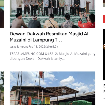
Dewan Dakwah Resmikan Masjid Al
Muzaini di Lampung T...
teras lampung
Feb 13, 2022
0
3.5k
TERASLAMPUNG.COM &#8212; Masjid Al Muzaini yang
dibangun Dewan Dakwah Islamiy...
t