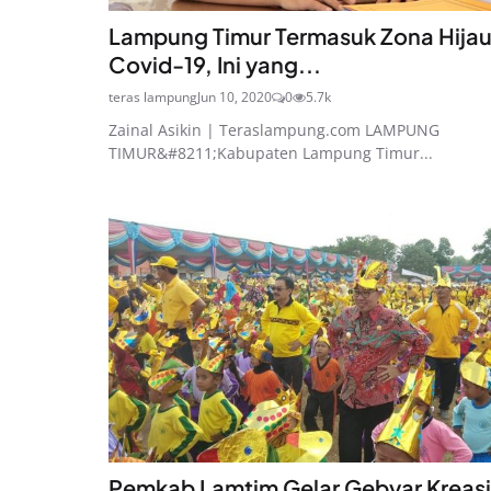
Lampung Timur Termasuk Zona Hija
Covid-19, Ini yang...
teras lampung
Jun 10, 2020
0
5.7k
Zainal Asikin | Teraslampung.com LAMPUNG
TIMUR&#8211;Kabupaten Lampung Timur...
Pemkab Lamtim Gelar Gebyar Kreasi