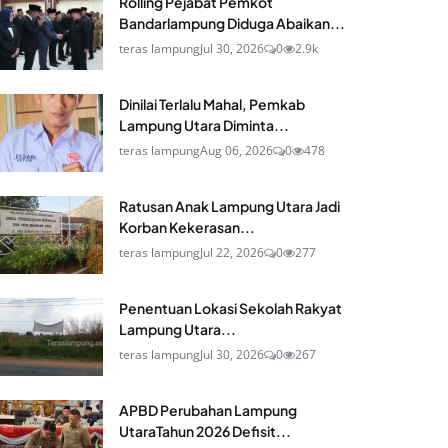
Rolling Pejabat Pemkot
Bandarlampung Diduga Abaikan...
teras lampung
Jul 30, 2026
0
2.9k
Dinilai Terlalu Mahal, Pemkab
Lampung Utara Diminta...
teras lampung
Aug 06, 2026
0
478
Ratusan Anak Lampung Utara Jadi
Korban Kekerasan...
teras lampung
Jul 22, 2026
0
277
Penentuan Lokasi Sekolah Rakyat
Lampung Utara...
teras lampung
Jul 30, 2026
0
267
APBD Perubahan Lampung
UtaraTahun 2026 Defisit...