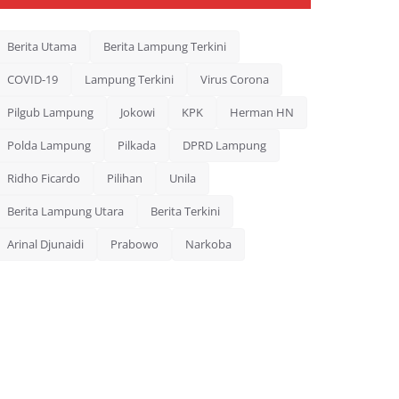
Berita Utama
Berita Lampung Terkini
COVID-19
Lampung Terkini
Virus Corona
Pilgub Lampung
Jokowi
KPK
Herman HN
Polda Lampung
Pilkada
DPRD Lampung
Ridho Ficardo
Pilihan
Unila
Berita Lampung Utara
Berita Terkini
Arinal Djunaidi
Prabowo
Narkoba