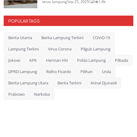
teras lampung
Sep 25, 2025
0
1.8k
POPULAR TAGS
Berita Utama
Berita Lampung Terkini
COVID-19
Lampung Terkini
Virus Corona
Pilgub Lampung
Jokowi
KPK
Herman HN
Polda Lampung
Pilkada
DPRD Lampung
Ridho Ficardo
Pilihan
Unila
Berita Lampung Utara
Berita Terkini
Arinal Djunaidi
Prabowo
Narkoba