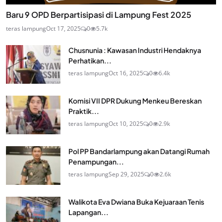
Baru 9 OPD Berpartisipasi di Lampung Fest 2025
teras lampung
Oct 17, 2025
0
5.7k
Chusnunia : Kawasan Industri Hendaknya
Perhatikan...
teras lampung
Oct 16, 2025
0
6.4k
Komisi VII DPR Dukung Menkeu Bereskan
Praktik...
teras lampung
Oct 10, 2025
0
2.9k
Pol PP Bandarlampung akan Datangi Rumah
Penampungan...
teras lampung
Sep 29, 2025
0
2.6k
Walikota Eva Dwiana Buka Kejuaraan Tenis
Lapangan...