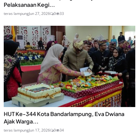
Pelaksanaan Kegi...
teras lampung
Jun 27, 2026
0
33
HUT Ke-344 Kota Bandarlampung, Eva Dwiana
Ajak Warga...
teras lampung
Jun 17, 2026
0
34