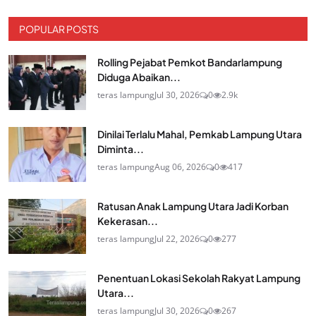
POPULAR POSTS
Rolling Pejabat Pemkot Bandarlampung
Diduga Abaikan...
teras lampung
Jul 30, 2026
0
2.9k
Dinilai Terlalu Mahal, Pemkab Lampung Utara
Diminta...
teras lampung
Aug 06, 2026
0
417
Ratusan Anak Lampung Utara Jadi Korban
Kekerasan...
teras lampung
Jul 22, 2026
0
277
Penentuan Lokasi Sekolah Rakyat Lampung
Utara...
teras lampung
Jul 30, 2026
0
267