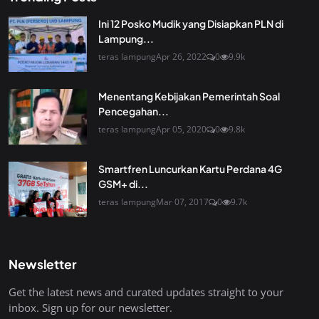
Ini 12 Posko Mudik yang Disiapkan PLN di
Lampung...
teras lampung
Apr 26, 2022
0
9.9k
Menentang Kebijakan Pemerintah Soal
Pencegahan...
teras lampung
Apr 05, 2020
0
9.8k
Smartfren Luncurkan Kartu Perdana 4G
GSM+ di...
teras lampung
Mar 07, 2017
0
9.7k
Newsletter
Get the latest news and curated updates straight to your
inbox. Sign up for our newsletter.