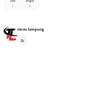
Sad
Angry
0
0
teras lampung