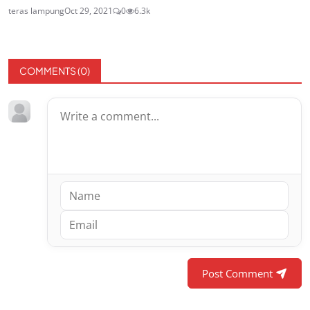
teras lampung
Oct 29, 2021
0
6.3k
COMMENTS (
0
)
Post Comment