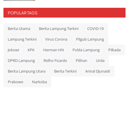
POPULAR TAGS
Berita Utama
Berita Lampung Terkini
COVID-19
Lampung Terkini
Virus Corona
Pilgub Lampung
Jokowi
KPK
Herman HN
Polda Lampung
Pilkada
DPRD Lampung
Ridho Ficardo
Pilihan
Unila
Berita Lampung Utara
Berita Terkini
Arinal Djunaidi
Prabowo
Narkoba