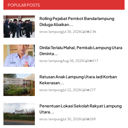
POPULAR POSTS
Rolling Pejabat Pemkot Bandarlampung
Diduga Abaikan...
teras lampung
Jul 30, 2026
0
2.9k
Dinilai Terlalu Mahal, Pemkab Lampung Utara
Diminta...
teras lampung
Aug 06, 2026
0
617
Ratusan Anak Lampung Utara Jadi Korban
Kekerasan...
teras lampung
Jul 22, 2026
0
277
Penentuan Lokasi Sekolah Rakyat Lampung
Utara...
teras lampung
Jul 30, 2026
0
269