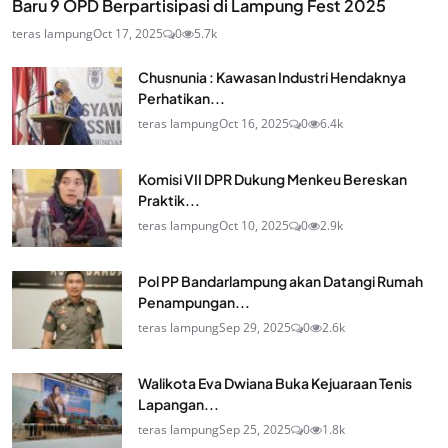
Baru 9 OPD Berpartisipasi di Lampung Fest 2025
teras lampung
Oct 17, 2025
0
5.7k
Chusnunia : Kawasan Industri Hendaknya
Perhatikan...
teras lampung
Oct 16, 2025
0
6.4k
Komisi VII DPR Dukung Menkeu Bereskan
Praktik...
teras lampung
Oct 10, 2025
0
2.9k
Pol PP Bandarlampung akan Datangi Rumah
Penampungan...
teras lampung
Sep 29, 2025
0
2.6k
Walikota Eva Dwiana Buka Kejuaraan Tenis
Lapangan...
teras lampung
Sep 25, 2025
0
1.8k