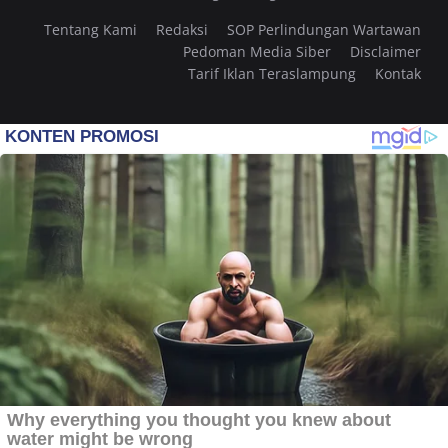
Tentang Kami
Redaksi
SOP Perlindungan Wartawan
Pedoman Media Siber
Disclaimer
Tarif Iklan Teraslampung
Kontak