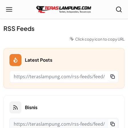
RSS Feeds
Click copy icon to copy URL
Latest Posts
Bisnis