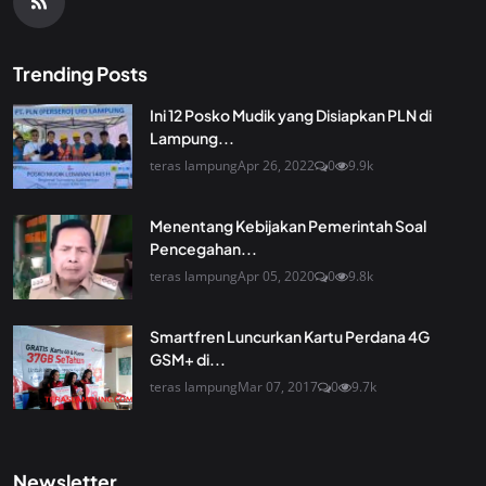
Trending Posts
Ini 12 Posko Mudik yang Disiapkan PLN di
Lampung...
teras lampung
Apr 26, 2022
0
9.9k
Menentang Kebijakan Pemerintah Soal
Pencegahan...
teras lampung
Apr 05, 2020
0
9.8k
Smartfren Luncurkan Kartu Perdana 4G
GSM+ di...
teras lampung
Mar 07, 2017
0
9.7k
Newsletter