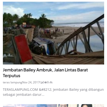
Jembatan Bailey Ambruk, Jalan Lintas Barat
Terputus
teras lampung
Nov 24, 2017
0
9.4k
TERASLAMPUNG.COM &#8212; Jembatan Bailey yang dibangun
sebagai jembatan darur...