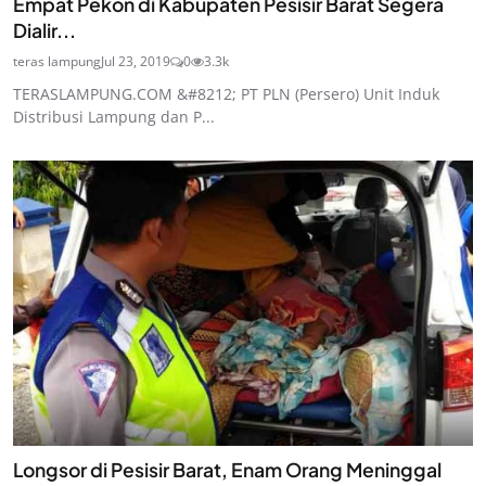
Empat Pekon di Kabupaten Pesisir Barat Segera
Dialir...
teras lampung
Jul 23, 2019
0
3.3k
TERASLAMPUNG.COM &#8212; PT PLN (Persero) Unit Induk
Distribusi Lampung dan P...
Longsor di Pesisir Barat, Enam Orang Meninggal