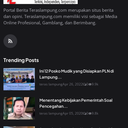
Portal Berita Teraslampung.com merupakan situs berita
dan opini. Teraslampung.com memiliki visi sebagai Media
Online Profesional, Gamblang, dan Berimbang.
Trending Posts
Ini 12 Posko Mudik yang Disiapkan PLN di
Lampung...
teras lampung
Apr 26, 2022
0
9.9k
Menentang Kebijakan Pemerintah Soal
Pencegahan...
teras lampung
Apr 05, 2020
0
9.8k