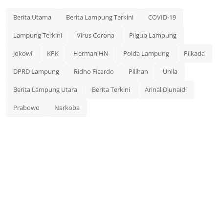
Berita Utama
Berita Lampung Terkini
COVID-19
Lampung Terkini
Virus Corona
Pilgub Lampung
Jokowi
KPK
Herman HN
Polda Lampung
Pilkada
DPRD Lampung
Ridho Ficardo
Pilihan
Unila
Berita Lampung Utara
Berita Terkini
Arinal Djunaidi
Prabowo
Narkoba