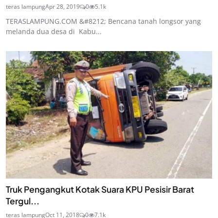
teras lampung
Apr 28, 2019
0
5.1k
TERASLAMPUNG.COM &#8212; Bencana tanah longsor yang
melanda dua desa di Kabu...
Truk Pengangkut Kotak Suara KPU Pesisir Barat
Tergul...
teras lampung
Oct 11, 2018
0
7.1k