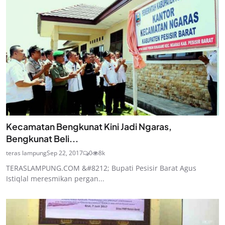
Kecamatan Bengkunat Kini Jadi Ngaras,
Bengkunat Beli...
teras lampung
Sep 22, 2017
0
8k
TERASLAMPUNG.COM &#8212; Bupati Pesisir Barat Agus
Istiqlal meresmikan pergan...