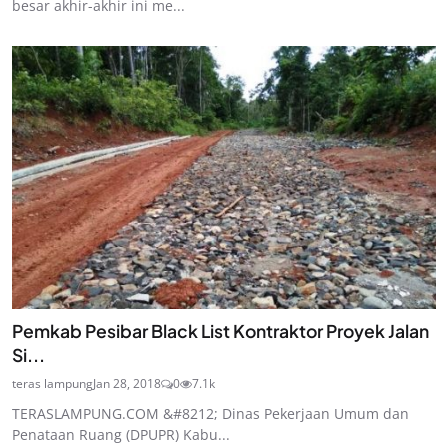
besar akhir-akhir ini me...
Pemkab Pesibar Black List Kontraktor Proyek Jalan
Si...
teras lampung
Jan 28, 2018
0
7.1k
TERASLAMPUNG.COM &#8212; Dinas Pekerjaan Umum dan
Penataan Ruang (DPUPR) Kabu...