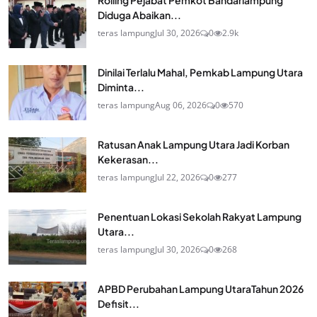
Rolling Pejabat Pemkot Bandarlampung
Diduga Abaikan...
teras lampung
Jul 30, 2026
0
2.9k
Dinilai Terlalu Mahal, Pemkab Lampung Utara
Diminta...
teras lampung
Aug 06, 2026
0
570
Ratusan Anak Lampung Utara Jadi Korban
Kekerasan...
teras lampung
Jul 22, 2026
0
277
Penentuan Lokasi Sekolah Rakyat Lampung
Utara...
teras lampung
Jul 30, 2026
0
268
APBD Perubahan Lampung UtaraTahun 2026
Defisit...