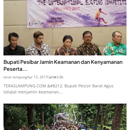
Bupati Pesibar Jamin Keamanan dan Kenyamanan
Peserta...
teras lampung
Apr 15, 2017
0
3.8k
TERASLAMPUNG.COM &#8212; Bupati Pesisir Barat Agus
Istiqlal menjamin keamanan...