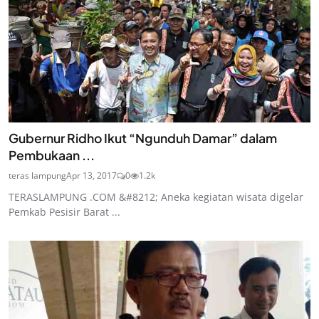
Gubernur Ridho Ikut “Ngunduh Damar” dalam
Pembukaan ...
teras lampung
Apr 13, 2017
0
1.2k
TERASLAMPUNG .COM &#8212; Aneka kegiatan wisata digelar
Pemkab Pesisir Barat ...