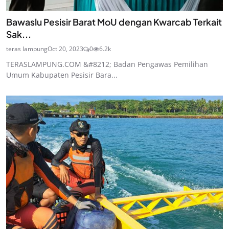
Bawaslu Pesisir Barat MoU dengan Kwarcab Terkait
Sak...
teras lampung
Oct 20, 2023
0
6.2k
TERASLAMPUNG.COM &#8212; Badan Pengawas Pemilihan
Umum Kabupaten Pesisir Bara...