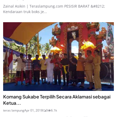
Zainal Asikin | Teraslampung.com PESISIR BARAT &#8212;
Kendaraan truk boks je...
Komang Sukabe Terpilih Secara Aklamasi sebagai
Ketua...
teras lampung
Apr 01, 2018
0
6.1k