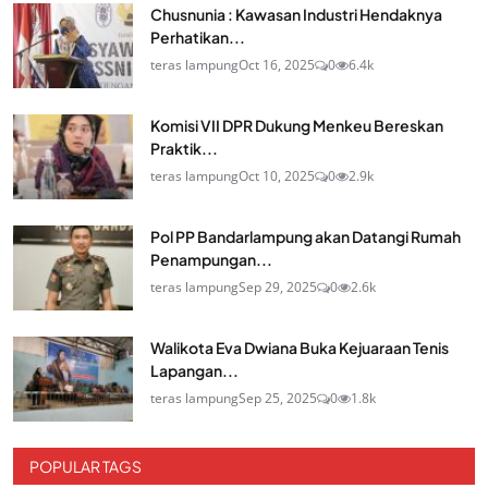
Chusnunia : Kawasan Industri Hendaknya
Perhatikan...
teras lampung
Oct 16, 2025
0
6.4k
Komisi VII DPR Dukung Menkeu Bereskan
Praktik...
teras lampung
Oct 10, 2025
0
2.9k
Pol PP Bandarlampung akan Datangi Rumah
Penampungan...
teras lampung
Sep 29, 2025
0
2.6k
Walikota Eva Dwiana Buka Kejuaraan Tenis
Lapangan...
teras lampung
Sep 25, 2025
0
1.8k
POPULAR TAGS