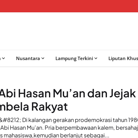
m
Nusantara
Lampung Terkini
Liputan Khu
 Abi Hasan Mu’an dan Jejak
mbela Rakyat
12; Di kalangan gerakan prodemokrasi tahun 1980
l Abi Hasan Mu’an. Pria berpembawaan kalem, bersahaj
vis mahasiswa,kemudian berlanjut sebagai...