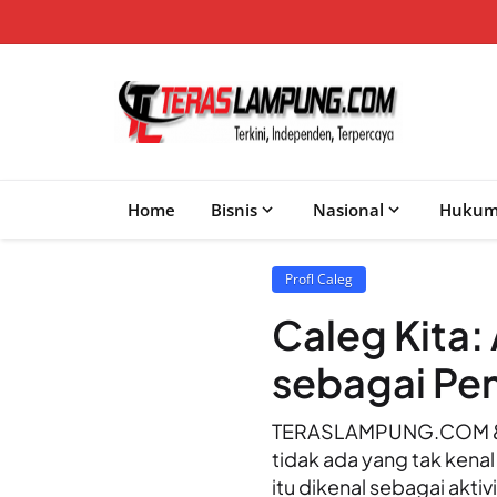
Home
Bisnis
Nasional
Huku
Profl Caleg
Caleg Kita:
sebagai Pe
TERASLAMPUNG.COM &#82
tidak ada yang tak kena
itu dikenal sebagai akti