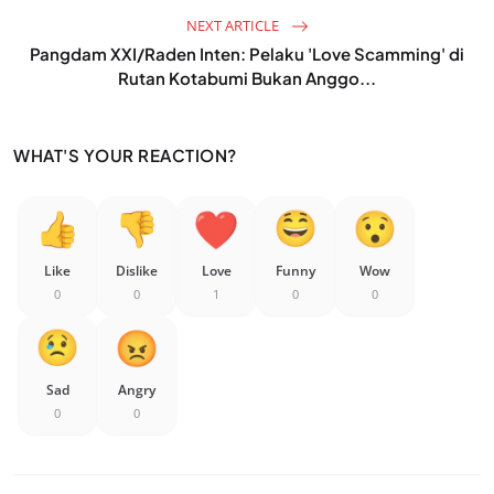
NEXT ARTICLE
Pangdam XXI/Raden Inten: Pelaku 'Love Scamming' di
Rutan Kotabumi Bukan Anggo...
WHAT'S YOUR REACTION?
Like
Dislike
Love
Funny
Wow
0
0
1
0
0
Sad
Angry
0
0