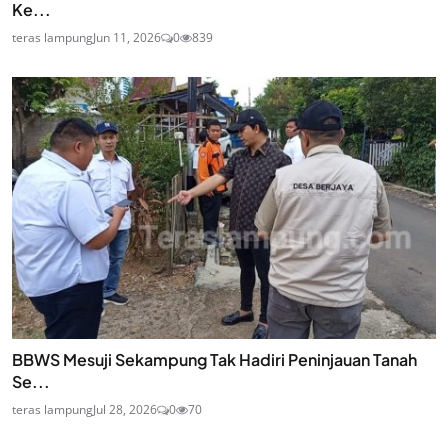
Ke...
teras lampung
Jun 11, 2026
0
839
BBWS Mesuji Sekampung Tak Hadiri Peninjauan Tanah
Se...
teras lampung
Jul 28, 2026
0
70