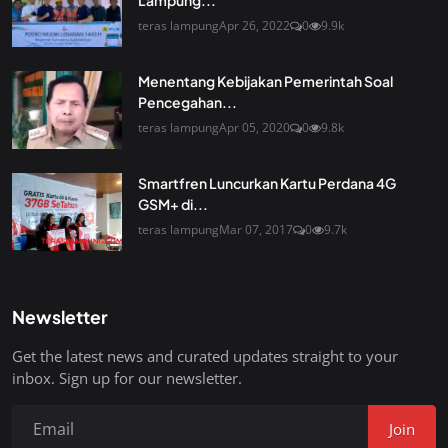
Lampung...
teras lampung
Apr 26, 2022
0
9.9k
Menentang Kebijakan Pemerintah Soal
Pencegahan...
teras lampung
Apr 05, 2020
0
9.8k
Smartfren Luncurkan Kartu Perdana 4G
GSM+ di...
teras lampung
Mar 07, 2017
0
9.7k
Newsletter
Get the latest news and curated updates straight to your
inbox. Sign up for our newsletter.
Join