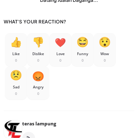
WHAT'S YOUR REACTION?
Like
Dislike
Love
Funny
Wow
0
0
0
0
0
Sad
Angry
0
0
teras lampung