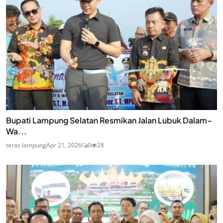
Bupati Lampung Selatan Resmikan Jalan Lubuk Dalam–
Wa...
teras lampung
Apr 21, 2026
0
28