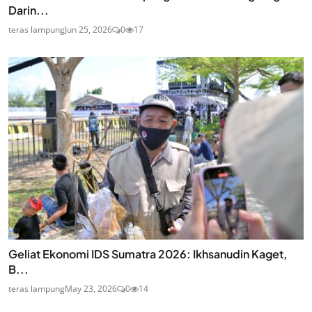
Darin...
teras lampung
Jun 25, 2026
0
17
Geliat Ekonomi IDS Sumatra 2026: Ikhsanudin Kaget,
B...
teras lampung
May 23, 2026
0
14