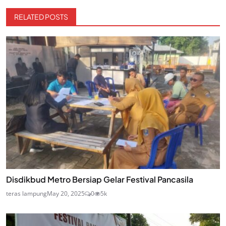
RELATED POSTS
Disdikbud Metro Bersiap Gelar Festival Pancasila
teras lampung
May 20, 2025
0
5k