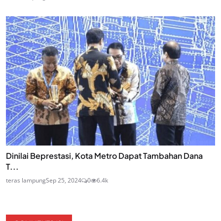
Dinilai Beprestasi, Kota Metro Dapat Tambahan Dana
T...
teras lampung
Sep 25, 2024
0
6.4k