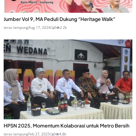
Jumber Vol 9, MA Peduli Dukung “Heritage Walk”
teras lampung
Aug 17, 2024
0
2.2k
HPSN 2025, Momentum Kolaborasi untuk Metro Bersih
teras lampung
Feb 27, 2025
0
4.8k