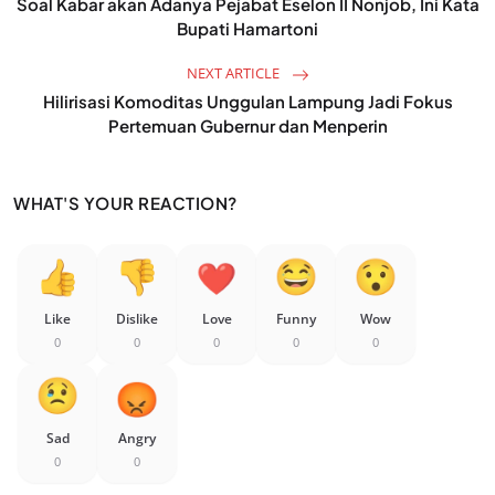
Soal Kabar akan Adanya Pejabat Eselon II Nonjob, Ini Kata
Bupati Hamartoni
NEXT ARTICLE
Hilirisasi Komoditas Unggulan Lampung Jadi Fokus
Pertemuan Gubernur dan Menperin
WHAT'S YOUR REACTION?
Like
Dislike
Love
Funny
Wow
0
0
0
0
0
Sad
Angry
0
0