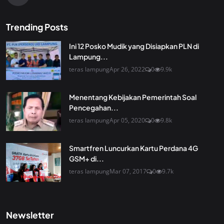
Trending Posts
Ini 12 Posko Mudik yang Disiapkan PLN di
Lampung...
teras lampung
Apr 26, 2022
0
9.9k
Menentang Kebijakan Pemerintah Soal
Pencegahan...
teras lampung
Apr 05, 2020
0
9.8k
Smartfren Luncurkan Kartu Perdana 4G
GSM+ di...
teras lampung
Mar 07, 2017
0
9.7k
Newsletter