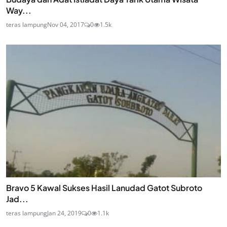
Way...
teras lampung
Nov 04, 2017
0
1.5k
Bravo 5 Kawal Sukses Hasil Lanudad Gatot Subroto
Jad...
teras lampung
Jan 24, 2019
0
1.1k