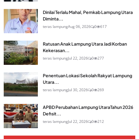
Dinilai Terlalu Mahal, Pemkab Lampung Utara
Diminta...
teras lampung
Aug 06, 2026
0
617
Ratusan Anak Lampung Utara Jadi Korban
Kekerasan...
teras lampung
Jul 22, 2026
0
277
Penentuan Lokasi Sekolah Rakyat Lampung
Utara...
teras lampung
Jul 30, 2026
0
269
APBD Perubahan Lampung UtaraTahun 2026
Defisit...
teras lampung
Jul 22, 2026
0
212