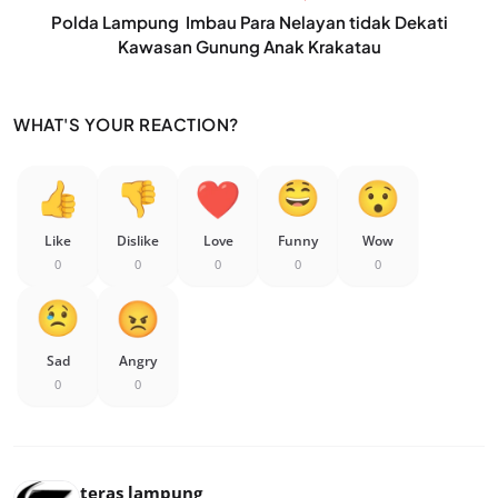
Polda Lampung Imbau Para Nelayan tidak Dekati
Kawasan Gunung Anak Krakatau
WHAT'S YOUR REACTION?
Like
Dislike
Love
Funny
Wow
0
0
0
0
0
Sad
Angry
0
0
teras lampung