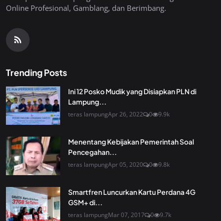
Online Profesional, Gamblang, dan Berimbang.
Trending Posts
Ini 12 Posko Mudik yang Disiapkan PLN di
Lampung...
teras lampung
Apr 26, 2022
0
9.9k
Menentang Kebijakan Pemerintah Soal
Pencegahan...
teras lampung
Apr 05, 2020
0
9.8k
Smartfren Luncurkan Kartu Perdana 4G
GSM+ di...
teras lampung
Mar 07, 2017
0
9.7k