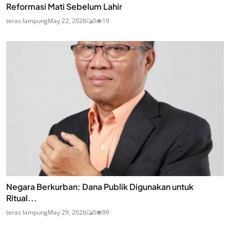
Reformasi Mati Sebelum Lahir
teras lampung
May 22, 2026
0
19
Negara Berkurban: Dana Publik Digunakan untuk
Ritual...
teras lampung
May 29, 2026
0
99