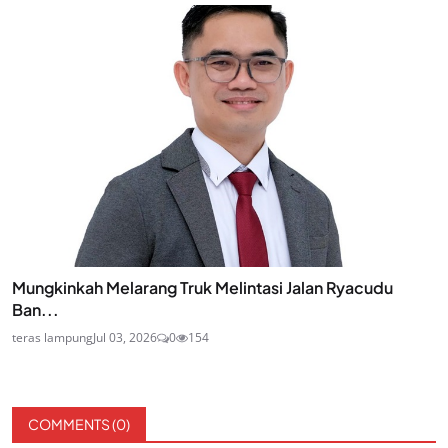
Mungkinkah Melarang Truk Melintasi Jalan Ryacudu
Ban...
teras lampung
Jul 03, 2026
0
154
COMMENTS (
0
)