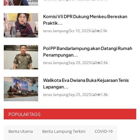
Komisi VII DPR Dukung Menkeu Bereskan
Praktik...
teras lampung
Oct 10, 2025
0
2.9k
Pol PP Bandarlampung akan Datangi Rumah
Penampungan...
teras lampung
Sep 29, 2025
0
2.6k
Walikota Eva Dwiana Buka Kejuaraan Tenis
Lapangan...
teras lampung
Sep 25, 2025
0
1.8k
POPULAR TAGS
Berita Utama
Berita Lampung Terkini
COVID-19