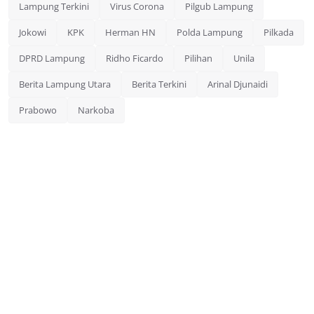
Lampung Terkini
Virus Corona
Pilgub Lampung
Jokowi
KPK
Herman HN
Polda Lampung
Pilkada
DPRD Lampung
Ridho Ficardo
Pilihan
Unila
Berita Lampung Utara
Berita Terkini
Arinal Djunaidi
Prabowo
Narkoba