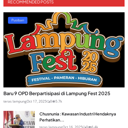
RECOMMENDED POSTS
Pusiban
Baru 9 OPD Berpartisipasi di Lampung Fest 2025
teras lampung
Oct 17, 2025
0
5.7k
Chusnunia : Kawasan Industri Hendaknya
Perhatikan...
teras lampung
Oct 16, 2025
0
6.4k