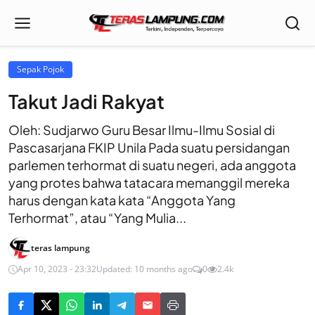
Sepak Pojok
Takut Jadi Rakyat
Oleh: Sudjarwo Guru Besar Ilmu-Ilmu Sosial di
Pascasarjana FKIP Unila Pada suatu persidangan
parlemen terhormat di suatu negeri, ada anggota
yang protes bahwa tatacara memanggil mereka
harus dengan kata kata “Anggota Yang
Terhormat”, atau “Yang Mulia...
teras lampung
Apr 10, 2023 - 23:32
Updated: 10 months ago
0
2.4k