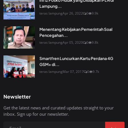
Ini 12 Posko Mudik yang Disiapkan PLN di
Lampung...
teras lampung
Apr 26, 2022
0
9.9k
Menentang Kebijakan Pemerintah Soal
Pencegahan...
teras lampung
Apr 05, 2020
0
9.8k
Smartfren Luncurkan Kartu Perdana 4G
GSM+ di...
teras lampung
Mar 07, 2017
0
9.7k
Newsletter
Get the latest news and curated updates straight to your
inbox. Sign up for our newsletter.