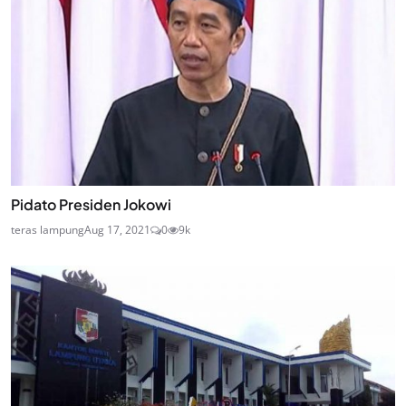
Pidato Presiden Jokowi
teras lampung
Aug 17, 2021
0
9k