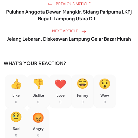
PREVIOUS ARTICLE
Puluhan Anggota Dewan Mangkir, Sidang Paripurna LKPj
Bupati Lampung Utara Dit...
NEXT ARTICLE
Jelang Lebaran, Diskeswan Lampung Gelar Bazar Murah
WHAT'S YOUR REACTION?
Like
Dislike
Love
Funny
Wow
0
0
0
0
0
Sad
Angry
0
0