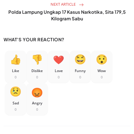
NEXT ARTICLE
Polda Lampung Ungkap 17 Kasus Narkotika, Sita 179,5
Kilogram Sabu
WHAT'S YOUR REACTION?
Like
Dislike
Love
Funny
Wow
0
0
0
0
0
Sad
Angry
0
0