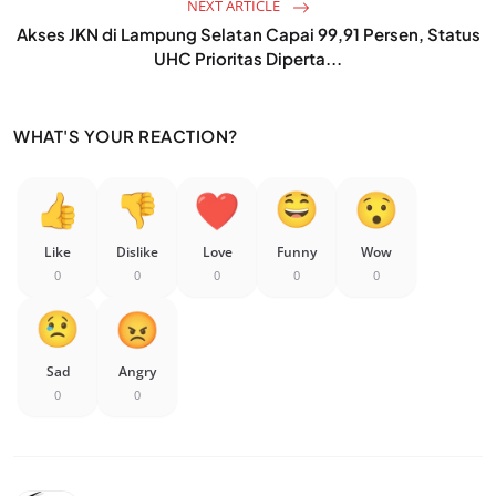
NEXT ARTICLE
Akses JKN di Lampung Selatan Capai 99,91 Persen, Status
UHC Prioritas Diperta...
WHAT'S YOUR REACTION?
Like
Dislike
Love
Funny
Wow
0
0
0
0
0
Sad
Angry
0
0