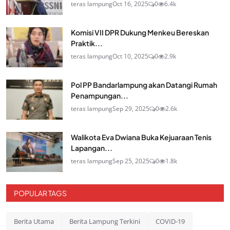
teras lampung
Oct 16, 2025
0
6.4k
Komisi VII DPR Dukung Menkeu Bereskan
Praktik...
teras lampung
Oct 10, 2025
0
2.9k
Pol PP Bandarlampung akan Datangi Rumah
Penampungan...
teras lampung
Sep 29, 2025
0
2.6k
Walikota Eva Dwiana Buka Kejuaraan Tenis
Lapangan...
teras lampung
Sep 25, 2025
0
1.8k
POPULAR TAGS
Berita Utama
Berita Lampung Terkini
COVID-19