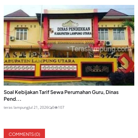
Soal Kebijakan Tarif Sewa Perumahan Guru, Dinas
Pend...
teras lampung
Jul 21, 2026
0
107
COMMENTS (
0
)