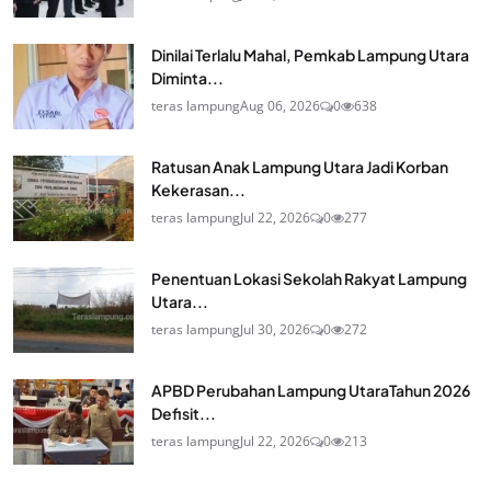
Dinilai Terlalu Mahal, Pemkab Lampung Utara
Diminta...
teras lampung
Aug 06, 2026
0
638
Ratusan Anak Lampung Utara Jadi Korban
Kekerasan...
teras lampung
Jul 22, 2026
0
277
Penentuan Lokasi Sekolah Rakyat Lampung
Utara...
teras lampung
Jul 30, 2026
0
272
APBD Perubahan Lampung UtaraTahun 2026
Defisit...
teras lampung
Jul 22, 2026
0
213