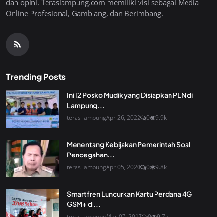
dan opini. Teraslampung.com memiliki visi sebagai Media
Online Profesional, Gamblang, dan Berimbang.
Trending Posts
Ini 12 Posko Mudik yang Disiapkan PLN di
Lampung...
teras lampung
Apr 26, 2022
0
9.9k
Menentang Kebijakan Pemerintah Soal
Pencegahan...
teras lampung
Apr 05, 2020
0
9.8k
Smartfren Luncurkan Kartu Perdana 4G
GSM+ di...
teras lampung
Mar 07, 2017
0
9.7k