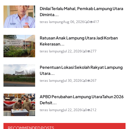
Dinilai Terlalu Mahal, Pemkab Lampung Utara
Diminta...
teras lampung
Aug 06, 2026
0
417
Ratusan Anak Lampung Utara Jadi Korban
Kekerasan...
teras lampung
Jul 22, 2026
0
277
Penentuan Lokasi Sekolah Rakyat Lampung
Utara...
teras lampung
Jul 30, 2026
0
267
APBD Perubahan Lampung UtaraTahun 2026
Defisit...
teras lampung
Jul 22, 2026
0
212
RECOMMENDED POSTS