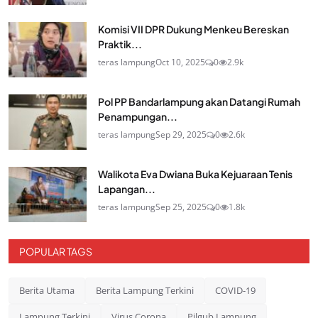
Komisi VII DPR Dukung Menkeu Bereskan
Praktik...
teras lampung
Oct 10, 2025
0
2.9k
Pol PP Bandarlampung akan Datangi Rumah
Penampungan...
teras lampung
Sep 29, 2025
0
2.6k
Walikota Eva Dwiana Buka Kejuaraan Tenis
Lapangan...
teras lampung
Sep 25, 2025
0
1.8k
POPULAR TAGS
Berita Utama
Berita Lampung Terkini
COVID-19
Lampung Terkini
Virus Corona
Pilgub Lampung