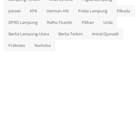
Jokowi
KPK
Herman HN
Polda Lampung
Pilkada
DPRD Lampung
Ridho Ficardo
Pilihan
Unila
Berita Lampung Utara
Berita Terkini
Arinal Djunaidi
Prabowo
Narkoba