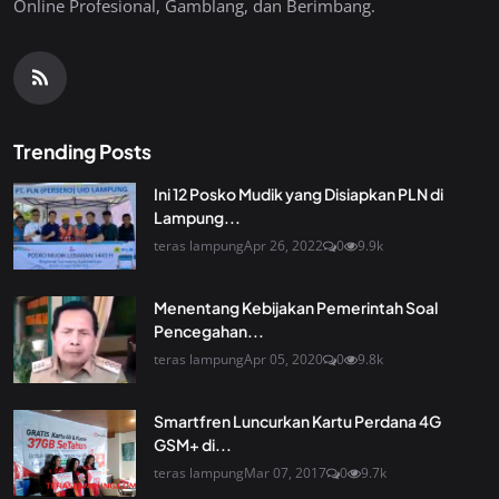
Online Profesional, Gamblang, dan Berimbang.
Trending Posts
Ini 12 Posko Mudik yang Disiapkan PLN di
Lampung...
teras lampung
Apr 26, 2022
0
9.9k
Menentang Kebijakan Pemerintah Soal
Pencegahan...
teras lampung
Apr 05, 2020
0
9.8k
Smartfren Luncurkan Kartu Perdana 4G
GSM+ di...
teras lampung
Mar 07, 2017
0
9.7k