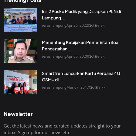
Ini 12 Posko Mudik yang Disiapkan PLN di
Lampung...
teras lampung
Apr 26, 2022
0
9.9k
Menentang Kebijakan Pemerintah Soal
Pencegahan...
teras lampung
Apr 05, 2020
0
9.8k
Smartfren Luncurkan Kartu Perdana 4G
GSM+ di...
teras lampung
Mar 07, 2017
0
9.7k
Newsletter
Get the latest news and curated updates straight to your
inbox. Sign up for our newsletter.