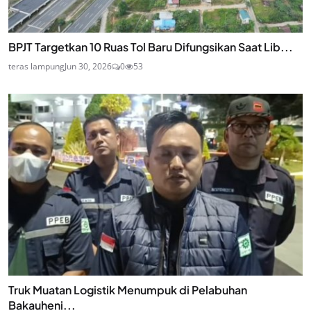
BPJT Targetkan 10 Ruas Tol Baru Difungsikan Saat Lib...
teras lampung
Jun 30, 2026
0
53
Truk Muatan Logistik Menumpuk di Pelabuhan
Bakauheni...