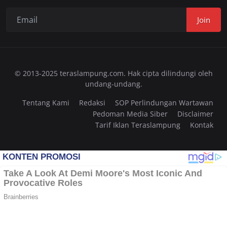
Join
© 2013-2025 teraslampung.com. Hak cipta dilindungi oleh
undang-undang.
Tentang Kami
Redaksi
SOP Perlindungan Wartawan
Pedoman Media Siber
Disclaimer
Tarif Iklan Teraslampung
Kontak