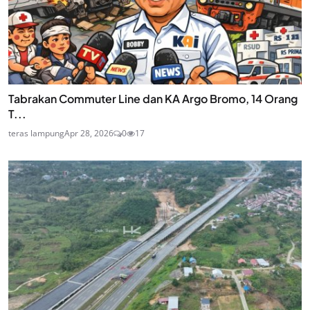
Tabrakan Commuter Line dan KA Argo Bromo, 14 Orang
T...
teras lampung
Apr 28, 2026
0
17