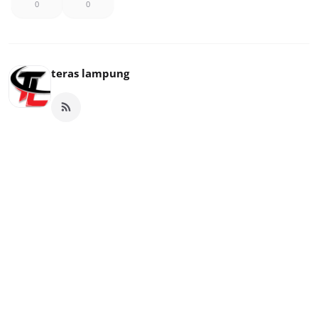
0
0
teras lampung