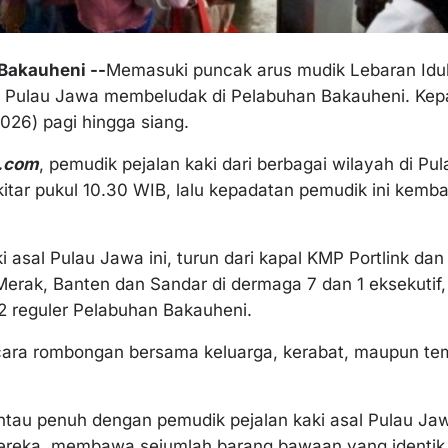
akauheni --
Memasuki puncak arus mudik Lebaran Idulfi
ri Pulau Jawa membeludak di Pelabuhan Bakauheni. Kep
2026) pagi hingga siang.
.com
, pemudik pejalan kaki dari berbagai wilayah di Pul
tar pukul 10.30 WIB, lalu kepadatan pemudik ini kembal
i asal Pulau Jawa ini, turun dari kapal KMP Portlink da
Merak, Banten dan Sandar di dermaga 7 dan 1 eksekutif
2 reguler Pelabuhan Bakauheni.
ara rombongan bersama keluarga, kerabat, maupun tem
ntau penuh dengan pemudik pejalan kaki asal Pulau Jaw
ereka membawa sejumlah barang bawaan yang identik p