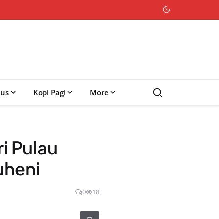
sus
Kopi Pagi
More
i Pulau
uheni
0
18