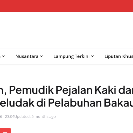
m
Nusantara
Lampung Terkini
Liputan Khu
, Pemudik Pejalan Kaki dar
ludak di Pelabuhan Baka
6 - 23:04
Updated: 5 months ago