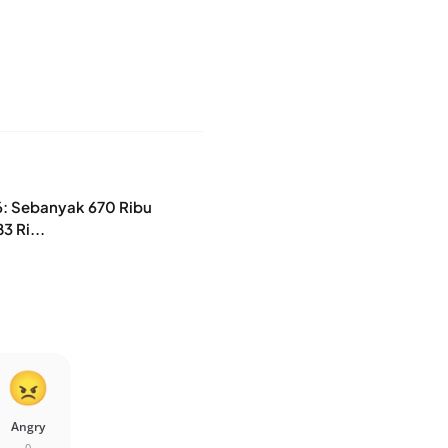
6: Sebanyak 670 Ribu
 Ri...
Angry
0