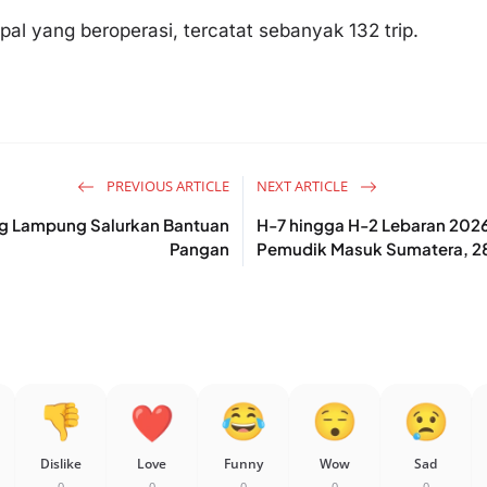
pal yang beroperasi, tercatat sebanyak 132 trip.
PREVIOUS ARTICLE
NEXT ARTICLE
og Lampung Salurkan Bantuan
H-7 hingga H-2 Lebaran 202
Pangan
Pemudik Masuk Sumatera, 283
Dislike
Love
Funny
Wow
Sad
0
0
0
0
0