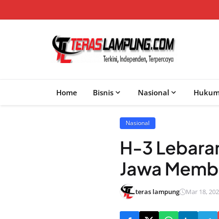
Home
Bisnis
Nasional
Huku
Nasional
H-3 Lebaran
Jawa Membe
teras lampung
Mar 18, 202