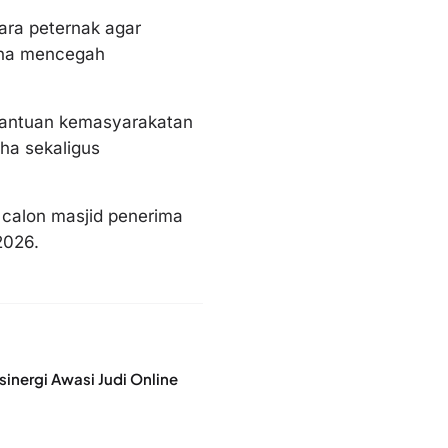
ara peternak agar
una mencegah
bantuan kemasyarakatan
ha sekaligus
u calon masjid penerima
2026.
inergi Awasi Judi Online