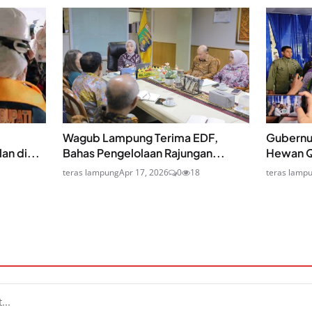
Wagub Lampung Terima EDF,
Gubernu
an di...
Bahas Pengelolaan Rajungan...
Hewan Q
teras lampung
Apr 17, 2026
0
18
teras lamp