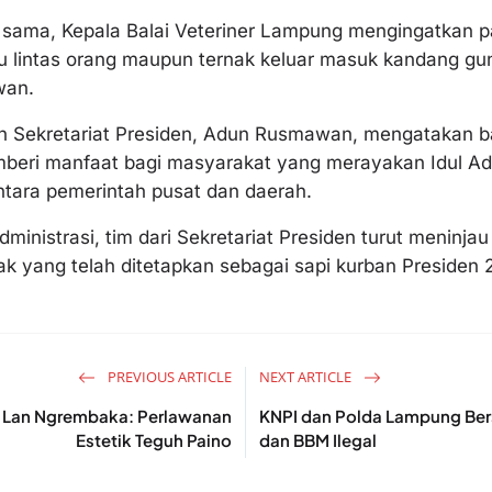
ama, Kepala Balai Veteriner Lampung mengingatkan p
u lintas orang maupun ternak keluar masuk kandang g
wan.
an Sekretariat Presiden, Adun Rusmawan, mengatakan 
beri manfaat bagi masyarakat yang merayakan Idul Ad
tara pemerintah pusat dan daerah.
inistrasi, tim dari Sekretariat Presiden turut meninja
ak yang telah ditetapkan sebagai sapi kurban Presiden 
PREVIOUS ARTICLE
NEXT ARTICLE
 Lan Ngrembaka: Perlawanan
KNPI dan Polda Lampung Bers
Estetik Teguh Paino
dan BBM Ilegal