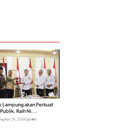
 Lampung akan Perkuat
ublik, Raih Ni...
ung
Apr 29, 2026
0
6