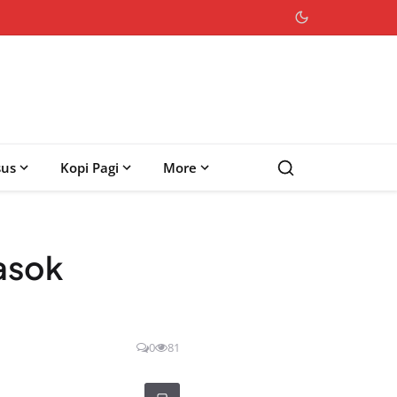
sus
Kopi Pagi
More
asok
0
81