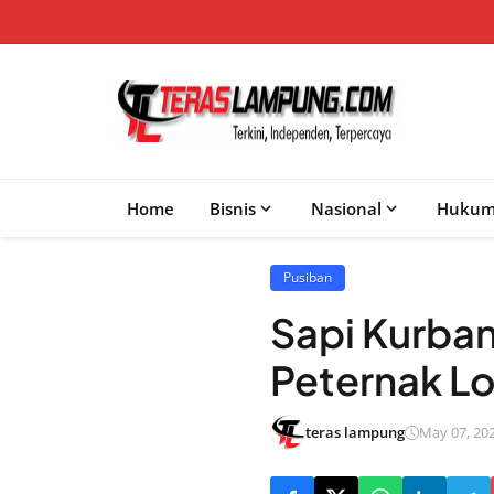
Home
Bisnis
Nasional
Huku
Pusiban
Sapi Kurba
Peternak Lo
teras lampung
May 07, 202