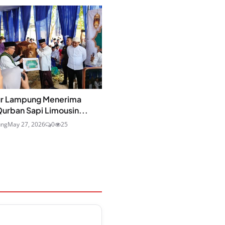
r Lampung Menerima
urban Sapi Limousin...
ung
May 27, 2026
0
25