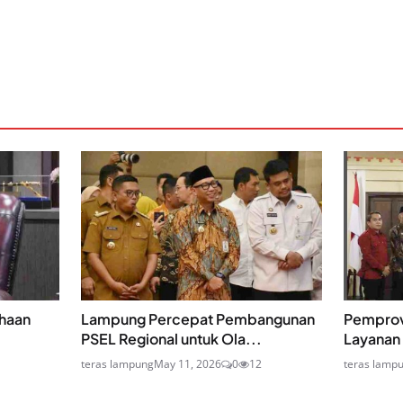
haan
Lampung Percepat Pembangunan
Pemprov
PSEL Regional untuk Ola...
Layanan P
teras lampung
May 11, 2026
0
12
teras lamp