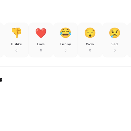
Dislike
Love
Funny
Wow
Sad
0
0
0
0
0
g