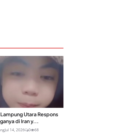
Lampung Utara Respons
anya di Iran y...
ung
Jul 14, 2026
0
68