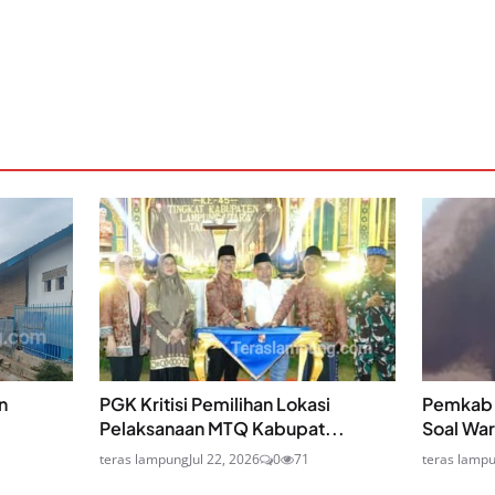
an
PGK Kritisi Pemilihan Lokasi
Pemkab 
Pelaksanaan MTQ Kabupat...
Soal Warg
teras lampung
Jul 22, 2026
0
71
teras lamp