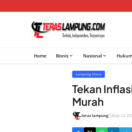
Home
Bisnis
Nasional
Huku
Lampung Utara
Tekan Infla
Murah
teras lampung
May 12, 202