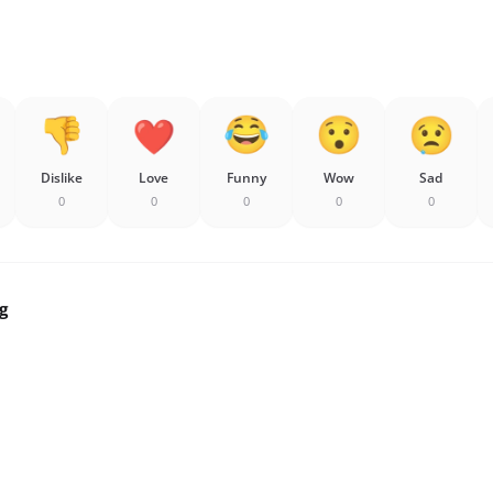
Dislike
Love
Funny
Wow
Sad
0
0
0
0
0
g