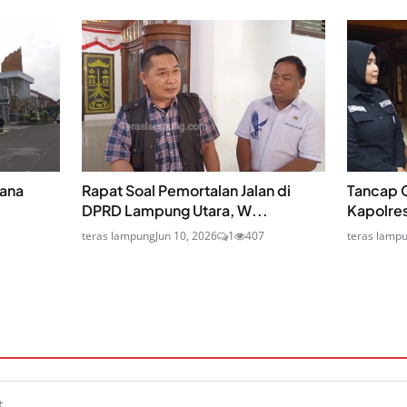
Dana
Rapat Soal Pemortalan Jalan di
Tancap G
DPRD Lampung Utara, W...
Kapolre
teras lampung
Jun 10, 2026
1
407
teras lamp