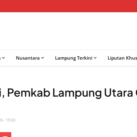
m
Nusantara
Lampung Terkini
Liputan Khu
si, Pemkab Lampung Utara 
6 - 15:33