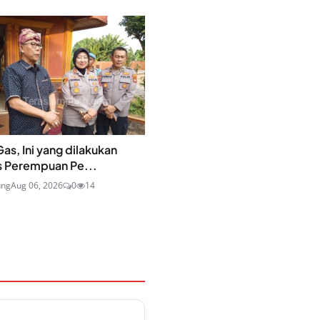
as, Ini yang dilakukan
s Perempuan Pe...
ung
Aug 06, 2026
0
14