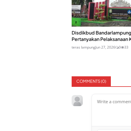
Disdikbud Bandarlampun
Pertanyakan Pelaksanaan K
teras lampung
Jun 27, 2026
0
33
COMMENTS (
0
)