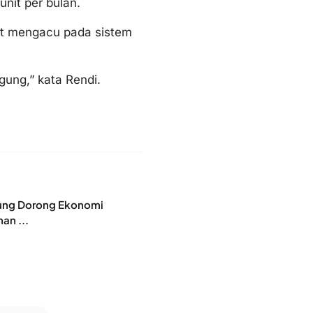
nit per bulan.
ut mengacu pada sistem
.
ung,” kata Rendi.
pung Dorong Ekonomi
an ...