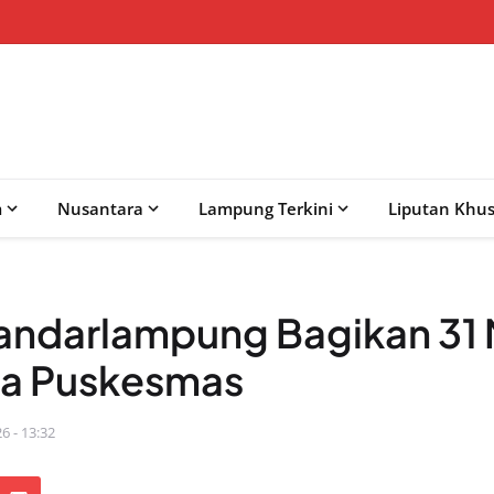
m
Nusantara
Lampung Terkini
Liputan Khu
andarlampung Bagikan 31 
la Puskesmas
6 - 13:32