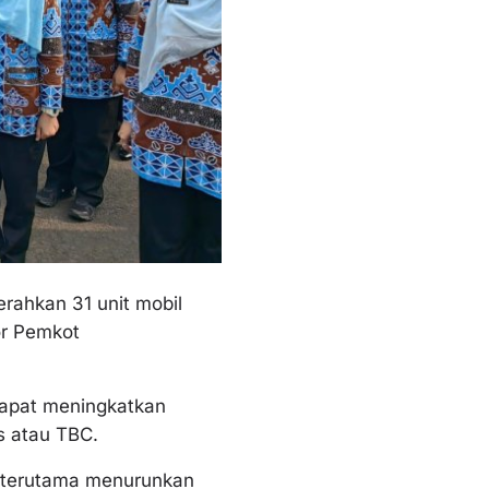
ahkan 31 unit mobil
or Pemkot
dapat meningkatkan
s atau TBC.
us terutama menurunkan