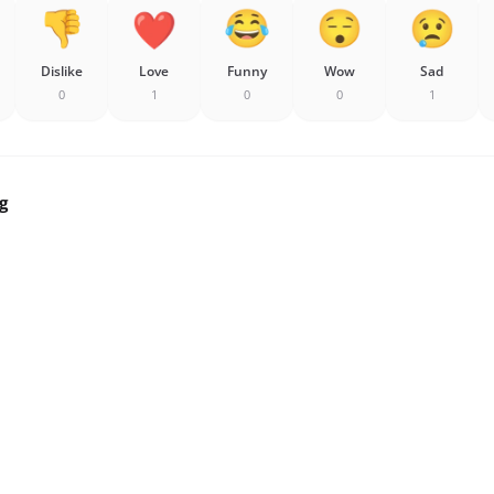
Dislike
Love
Funny
Wow
Sad
0
1
0
0
1
g