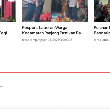
g
Respons Laporan Warga,
Puluhan 
egi...
Kecamatan Panjang Pastikan Ba...
Bandarl
teras lampung
Apr 04, 2026
0
398
teras lamp