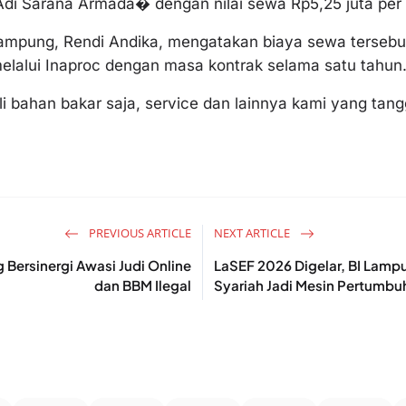
Adi Sarana Armada⁠� dengan nilai sewa Rp5,25 juta per u
ampung, Rendi Andika, mengatakan biaya sewa terseb
lalui Inaproc dengan masa kontrak selama satu tahun
bahan bakar saja, service dan lainnya kami yang tangg
PREVIOUS ARTICLE
NEXT ARTICLE
Bersinergi Awasi Judi Online
LaSEF 2026 Digelar, BI Lam
dan BBM Ilegal
Syariah Jadi Mesin Pertumbuh