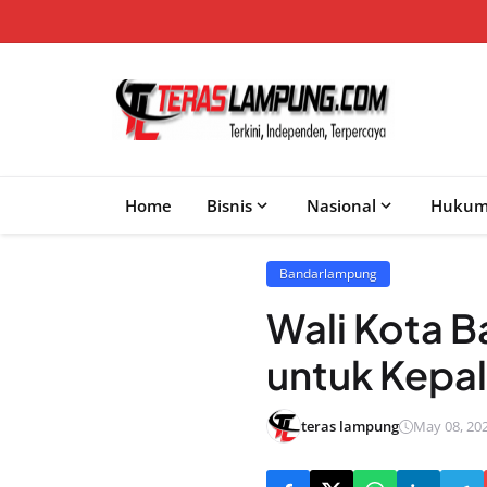
Home
Bisnis
Nasional
Huku
Bandarlampung
Wali Kota B
untuk Kepa
teras lampung
May 08, 202