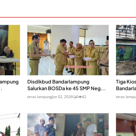
lampung
Disdikbud Bandarlampung
Tiga Kios
.
Salurkan BOSDa ke 45 SMP Neg...
Bandarl
teras lampung
Jun 02, 2026
0
42
teras lamp