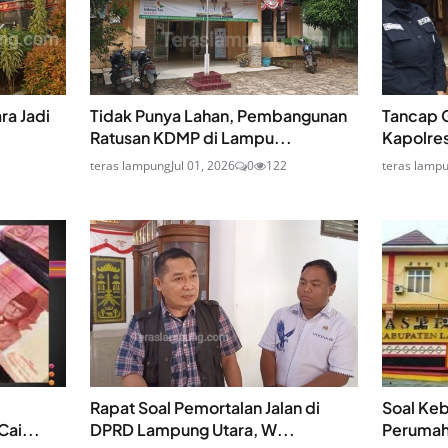
ra Jadi
Tidak Punya Lahan, Pembangunan
Tancap G
Ratusan KDMP di Lampu...
Kapolre
teras lampung
Jul 01, 2026
0
122
teras lamp
Rapat Soal Pemortalan Jalan di
Soal Keb
ai...
DPRD Lampung Utara, W...
Perumaha