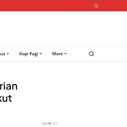
sus
Kopi Pagi
More
rian
kut
0
237