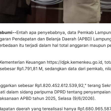
abumi--
Entah apa penyebabnya, data Pemkab Lampun
aran Pendapatan dan Belanja Daerah (APBD) Lampung
erbedaan itu terjadi dalam hal total anggaran maupun 
Kementerian Keuangan https://djpk.kemenkeu.go.id, t
sebesar Rp1.791,81 M, sedangkan data dari pemkab, ni
.
ggarkan sebesar Rp1.820.452.612.539,92," terang Sekr
driati dalam sidang paripurna DPRD tentang penyampaia
aksanaan APBD tahun 2025, Selasa (9/6/2026).
ndapatan daerah yang terealisasi hanya Rp1.680.965.58