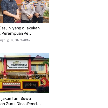
as, Ini yang dilakukan
s Perempuan Pe...
ung
Aug 06, 2026
0
7
ijakan Tarif Sewa
n Guru, Dinas Pend...