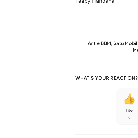
Feaby Handana
Antre BBM, Satu Mobil
Me
WHAT'S YOUR REACTION?
Like
0