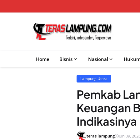
Home
Bisnis
Nasional
Huku
Lampung Utara
Pemkab Lam
Keuangan B
Indikasinya
teras lampung
Jun 09, 2026