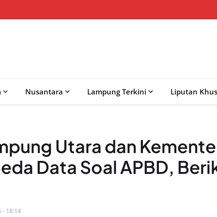
m
Nusantara
Lampung Terkini
Liputan Khu
pung Utara dan Kemente
eda Data Soal APBD, Beri
 - 18:14