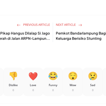
PREVIOUS ARTICLE
NEXT ARTICLE
 Pikap Hangus Dilalap Si Jago
Pemkot Bandarlampung Bagik
rah di Jalan ARPN-Lampun...
Keluarga Berisiko Stunting
Dislike
Love
Funny
Wow
Sad
0
0
0
0
0