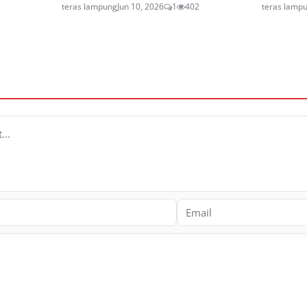
teras lampung
Jun 10, 2026
1
402
teras lamp