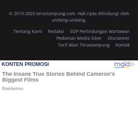
© 2013-2025 teraslampung.com. Hak cipta dilindungi oleh
undang-undang.
Tentang Kami
Redaksi
SOP Perlindungan Wartawan
Pedoman Media Siber
Disclaimer
Tarif Iklan Teraslampung
Kontak