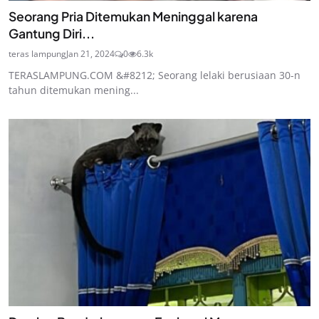
Seorang Pria Ditemukan Meninggal karena
Gantung Diri...
teras lampung
Jan 21, 2024
0
6.3k
TERASLAMPUNG.COM &#8212; Seorang lelaki berusiaan 30-n
tahun ditemukan mening...