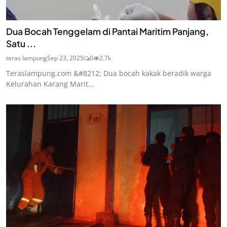
Dua Bocah Tenggelam di Pantai Maritim Panjang,
Satu ...
teras lampung
Sep 23, 2025
0
2.7k
Teraslampung.com &#8212; Dua bocah kakak beradik warga
Kelurahan Karang Marit...