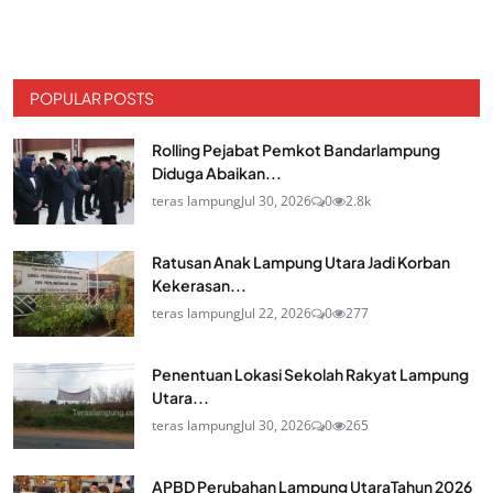
POPULAR POSTS
Rolling Pejabat Pemkot Bandarlampung
Diduga Abaikan...
teras lampung
Jul 30, 2026
0
2.8k
Ratusan Anak Lampung Utara Jadi Korban
Kekerasan...
teras lampung
Jul 22, 2026
0
277
Penentuan Lokasi Sekolah Rakyat Lampung
Utara...
teras lampung
Jul 30, 2026
0
265
APBD Perubahan Lampung UtaraTahun 2026