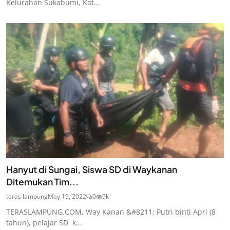
Kelurahan Sukabumi, Kot...
Hanyut di Sungai, Siswa SD di Waykanan
Ditemukan Tim...
teras lampung
May 19, 2022
0
9k
TERASLAMPUNG.COM, Way Kanan &#8211; Putri binti Apri (8
tahun), pelajar SD k...