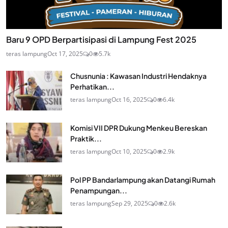
Baru 9 OPD Berpartisipasi di Lampung Fest 2025
teras lampung
Oct 17, 2025
0
5.7k
Chusnunia : Kawasan Industri Hendaknya
Perhatikan...
teras lampung
Oct 16, 2025
0
6.4k
Komisi VII DPR Dukung Menkeu Bereskan
Praktik...
teras lampung
Oct 10, 2025
0
2.9k
Pol PP Bandarlampung akan Datangi Rumah
Penampungan...
teras lampung
Sep 29, 2025
0
2.6k