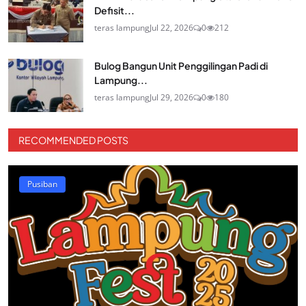
Defisit...
teras lampung
Jul 22, 2026
0
212
Bulog Bangun Unit Penggilingan Padi di
Lampung...
teras lampung
Jul 29, 2026
0
180
RECOMMENDED POSTS
Pusiban