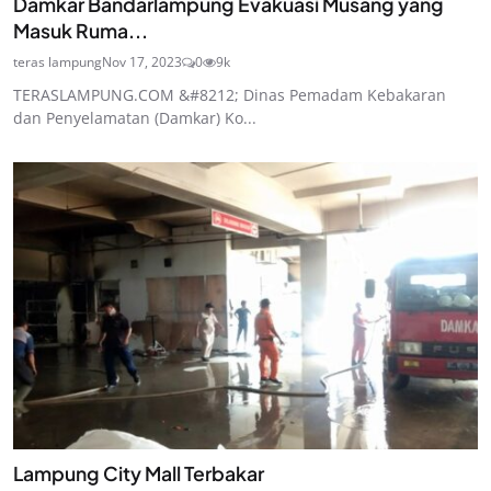
Damkar Bandarlampung Evakuasi Musang yang
Masuk Ruma...
teras lampung
Nov 17, 2023
0
9k
TERASLAMPUNG.COM &#8212; Dinas Pemadam Kebakaran
dan Penyelamatan (Damkar) Ko...
Lampung City Mall Terbakar