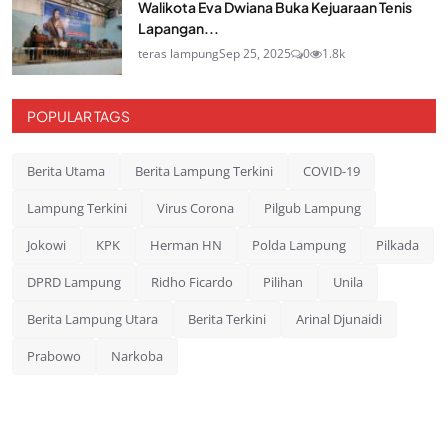
Walikota Eva Dwiana Buka Kejuaraan Tenis
Lapangan...
teras lampung
Sep 25, 2025
0
1.8k
POPULAR TAGS
Berita Utama
Berita Lampung Terkini
COVID-19
Lampung Terkini
Virus Corona
Pilgub Lampung
Jokowi
KPK
Herman HN
Polda Lampung
Pilkada
DPRD Lampung
Ridho Ficardo
Pilihan
Unila
Berita Lampung Utara
Berita Terkini
Arinal Djunaidi
Prabowo
Narkoba