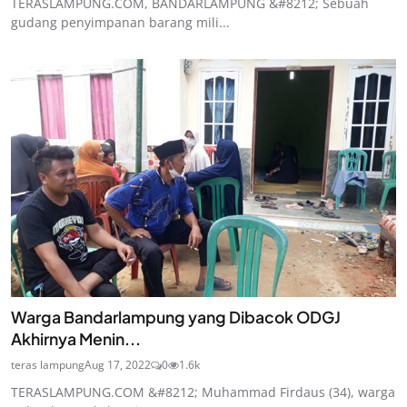
TERASLAMPUNG.COM, BANDARLAMPUNG &#8212; Sebuah
gudang penyimpanan barang mili...
Warga Bandarlampung yang Dibacok ODGJ
Akhirnya Menin...
teras lampung
Aug 17, 2022
0
1.6k
TERASLAMPUNG.COM &#8212; Muhammad Firdaus (34), warga