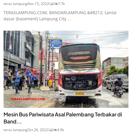
teras lampung
Nov 15, 2022
0
7.7k
TERASLAMPUNG.COM, BANDARLAMPUNG &#8212; Lantai
dasar (basement) Lampung City ...
Mesin Bus Pariwisata Asal Palembang Terbakar di
Band...
teras lampung
Oct 26, 2022
0
4.9k