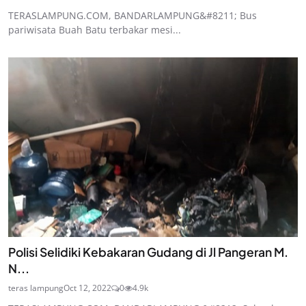
TERASLAMPUNG.COM, BANDARLAMPUNG&#8211; Bus
pariwisata Buah Batu terbakar mesi...
Polisi Selidiki Kebakaran Gudang di Jl Pangeran M.
N...
teras lampung
Oct 12, 2022
0
4.9k