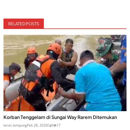
RELATED POSTS
Korban Tenggelam di Sungai Way Rarem Ditemukan
teras lampung
Feb 28, 2026
0
17