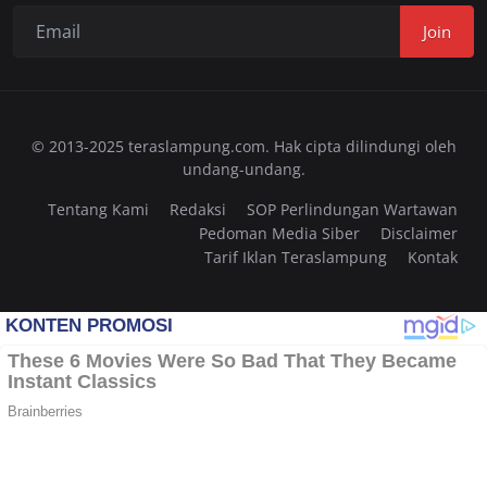
Join
© 2013-2025 teraslampung.com. Hak cipta dilindungi oleh
undang-undang.
Tentang Kami
Redaksi
SOP Perlindungan Wartawan
Pedoman Media Siber
Disclaimer
Tarif Iklan Teraslampung
Kontak