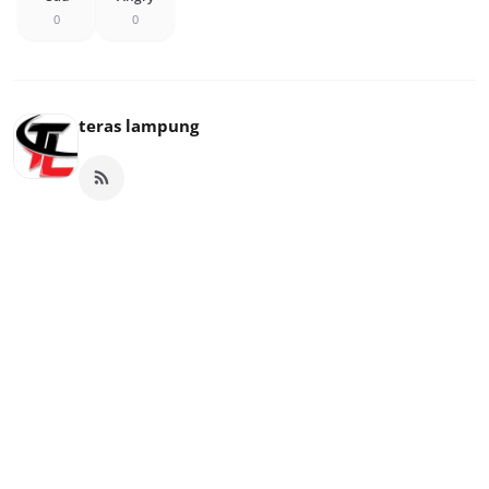
0
0
teras lampung