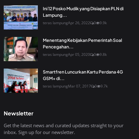
Ini 12 Posko Mudik yang Disiapkan PLN di
Lampung...
teras lampung
Apr 26, 2022
0
9.9k
Menentang Kebijakan Pemerintah Soal
Pencegahan...
teras lampung
Apr 05, 2020
0
9.8k
Smartfren Luncurkan Kartu Perdana 4G
GSM+ di...
teras lampung
Mar 07, 2017
0
9.7k
Newsletter
Get the latest news and curated updates straight to your
inbox. Sign up for our newsletter.