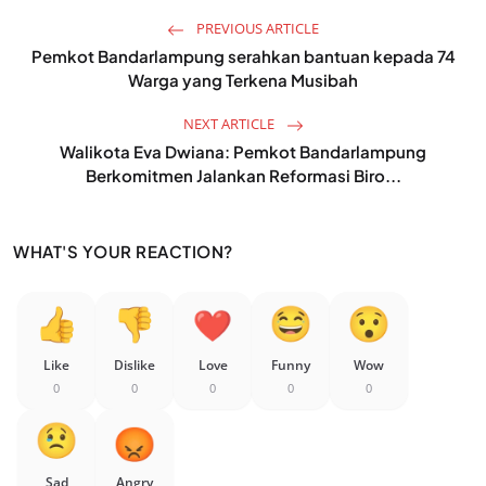
PREVIOUS ARTICLE
Pemkot Bandarlampung serahkan bantuan kepada 74
Warga yang Terkena Musibah
NEXT ARTICLE
Walikota Eva Dwiana: Pemkot Bandarlampung
Berkomitmen Jalankan Reformasi Biro...
WHAT'S YOUR REACTION?
Like
Dislike
Love
Funny
Wow
0
0
0
0
0
Sad
Angry