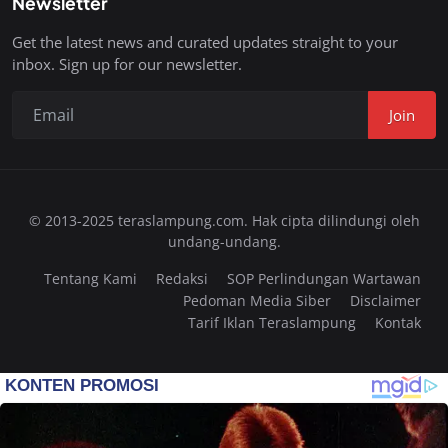
Newsletter
Get the latest news and curated updates straight to your
inbox. Sign up for our newsletter.
Join
© 2013-2025 teraslampung.com. Hak cipta dilindungi oleh
undang-undang.
Tentang Kami
Redaksi
SOP Perlindungan Wartawan
Pedoman Media Siber
Disclaimer
Tarif Iklan Teraslampung
Kontak