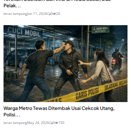
Pelak...
teras lampung
Jun 11, 2026
0
26
Warga Metro Tewas Ditembak Usai Cekcok Utang,
Polisi...
teras lampung
May 24, 2026
0
150