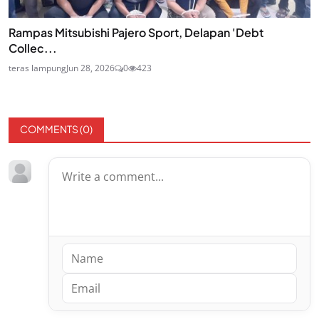
Rampas Mitsubishi Pajero Sport, Delapan 'Debt
Collec...
teras lampung
Jun 28, 2026
0
423
COMMENTS (
0
)