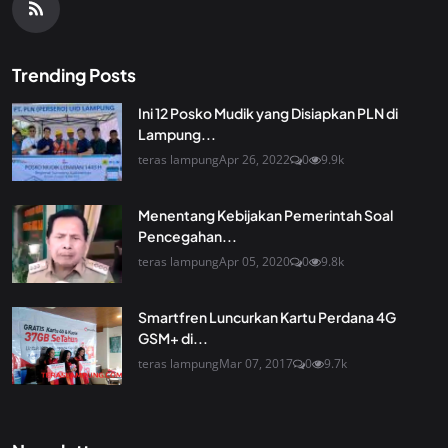
Trending Posts
Ini 12 Posko Mudik yang Disiapkan PLN di
Lampung...
teras lampung
Apr 26, 2022
0
9.9k
Menentang Kebijakan Pemerintah Soal
Pencegahan...
teras lampung
Apr 05, 2020
0
9.8k
Smartfren Luncurkan Kartu Perdana 4G
GSM+ di...
teras lampung
Mar 07, 2017
0
9.7k