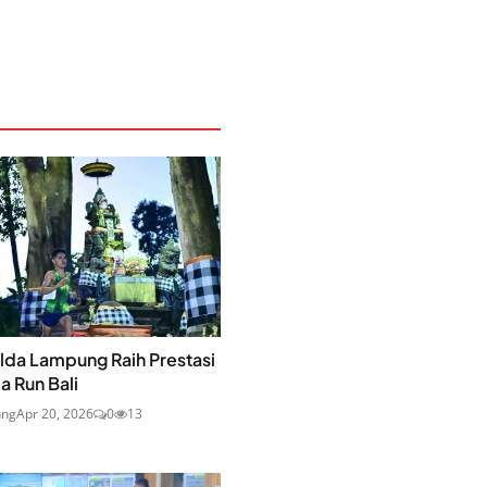
olda Lampung Raih Prestasi
a Run Bali
ung
Apr 20, 2026
0
13