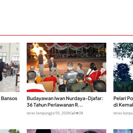
a Bansos
Budayawan Iwan Nurdaya-Djafar:
Pelari P
36 Tahun Perlawanan R...
di Kemal
teras lampung
Jul 05, 2026
0
38
teras lamp