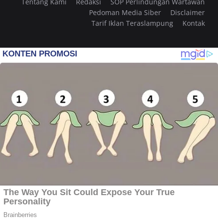
Tentang Kami
Redaksi
SOP Perlindungan Wartawan
Pedoman Media Siber
Disclaimer
Tarif Iklan Teraslampung
Kontak