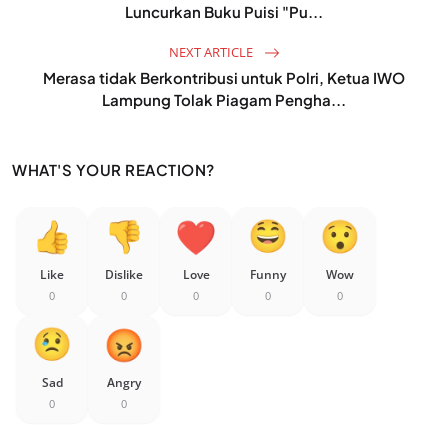
Luncurkan Buku Puisi "Pu...
NEXT ARTICLE
Merasa tidak Berkontribusi untuk Polri, Ketua IWO
Lampung Tolak Piagam Pengha...
WHAT'S YOUR REACTION?
Like
Dislike
Love
Funny
Wow
0
0
0
0
0
Sad
Angry
0
0