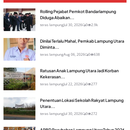
Rolling Pejabat Pemkot Bandarlampung
Diduga Abaikan...
teras lampung
Jul 30, 2026
0
2.9k
Dinilai Terlalu Mahal, Pemkab Lampung Utara
Diminta...
teras lampung
Aug 06, 2026
0
638
Ratusan Anak Lampung Utara Jadi Korban
Kekerasan...
teras lampung
Jul 22, 2026
0
277
Penentuan Lokasi Sekolah Rakyat Lampung
Utara...
teras lampung
Jul 30, 2026
0
272
APBD Perubahan Lampung UtaraTahun 2026