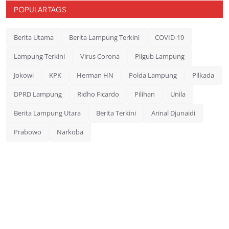
POPULAR TAGS
Berita Utama
Berita Lampung Terkini
COVID-19
Lampung Terkini
Virus Corona
Pilgub Lampung
Jokowi
KPK
Herman HN
Polda Lampung
Pilkada
DPRD Lampung
Ridho Ficardo
Pilihan
Unila
Berita Lampung Utara
Berita Terkini
Arinal Djunaidi
Prabowo
Narkoba