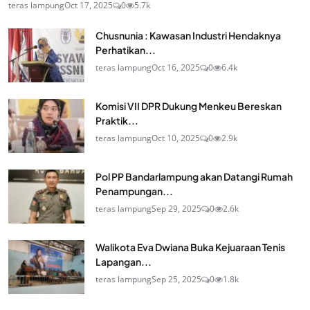
teras lampung
Oct 17, 2025
0
5.7k
Chusnunia : Kawasan Industri Hendaknya
Perhatikan...
teras lampung
Oct 16, 2025
0
6.4k
Komisi VII DPR Dukung Menkeu Bereskan
Praktik...
teras lampung
Oct 10, 2025
0
2.9k
Pol PP Bandarlampung akan Datangi Rumah
Penampungan...
teras lampung
Sep 29, 2025
0
2.6k
Walikota Eva Dwiana Buka Kejuaraan Tenis
Lapangan...
teras lampung
Sep 25, 2025
0
1.8k