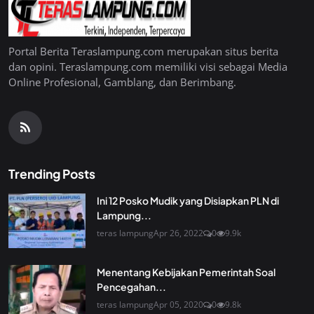
Portal Berita Teraslampung.com merupakan situs berita
dan opini. Teraslampung.com memiliki visi sebagai Media
Online Profesional, Gamblang, dan Berimbang.
Trending Posts
Ini 12 Posko Mudik yang Disiapkan PLN di
Lampung...
teras lampung
Apr 26, 2022
0
9.9k
Menentang Kebijakan Pemerintah Soal
Pencegahan...
teras lampung
Apr 05, 2020
0
9.8k