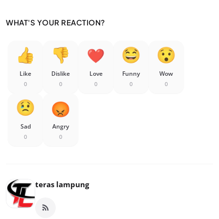
WHAT'S YOUR REACTION?
Like
Dislike
Love
Funny
Wow
0
0
0
0
0
Sad
Angry
0
0
teras lampung