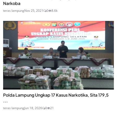
Narkoba
teras lampung
Nov 25, 2021
0
8.6k
Polda Lampung Ungkap 17 Kasus Narkotika, Sita 179,5
...
teras lampung
Jun 18, 2026
0
21