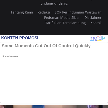
undang-undang.
Tentang Kami
Redaksi
SOP Perlindungan Wartawan
Pedoman Media Siber
Disclaimer
Tarif Iklan Teraslampung
Kontak