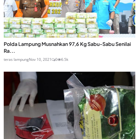
Polda Lampung Musnahkan 97,6 Kg Sabu-Sabu Senilai
Ra...
teras lampung
Nov 10, 2021
0
6.5k