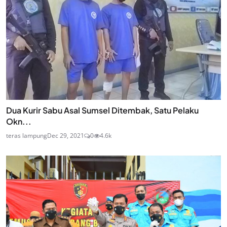
Dua Kurir Sabu Asal Sumsel Ditembak, Satu Pelaku
Okn...
teras lampung
Dec 29, 2021
0
4.6k