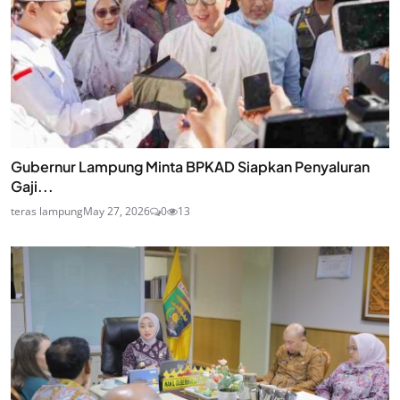
Gubernur Lampung Minta BPKAD Siapkan Penyaluran
Gaji...
teras lampung
May 27, 2026
0
13