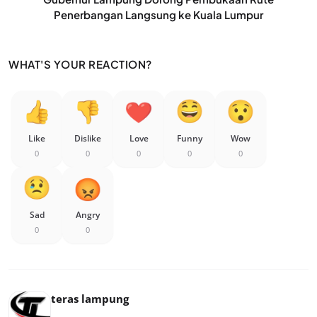
Penerbangan Langsung ke Kuala Lumpur
WHAT'S YOUR REACTION?
Like
Dislike
Love
Funny
Wow
0
0
0
0
0
Sad
Angry
0
0
teras lampung