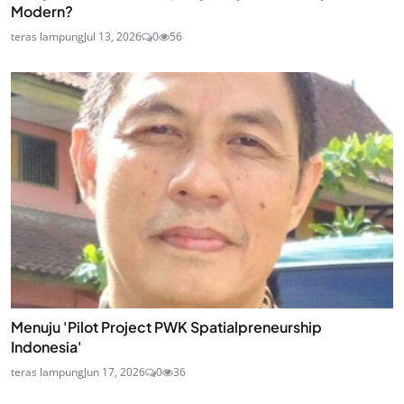
Modern?
teras lampung
Jul 13, 2026
0
56
Menuju 'Pilot Project PWK Spatialpreneurship
Indonesia'
teras lampung
Jun 17, 2026
0
36