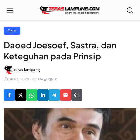
Opini
Daoed Joesoef, Sastra, dan
Keteguhan pada Prinsip
teras lampung
Jun 02, 2026 - 20:14
0
18