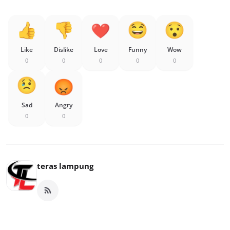
Like
Dislike
Love
Funny
Wow
0
0
0
0
0
Sad
Angry
0
0
teras lampung