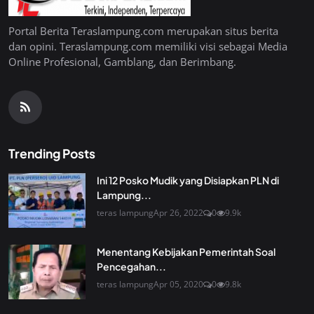
Portal Berita Teraslampung.com merupakan situs berita
dan opini. Teraslampung.com memiliki visi sebagai Media
Online Profesional, Gamblang, dan Berimbang.
Trending Posts
Ini 12 Posko Mudik yang Disiapkan PLN di
Lampung...
teras lampung
Apr 26, 2022
0
9.9k
Menentang Kebijakan Pemerintah Soal
Pencegahan...
teras lampung
Apr 05, 2020
0
9.8k