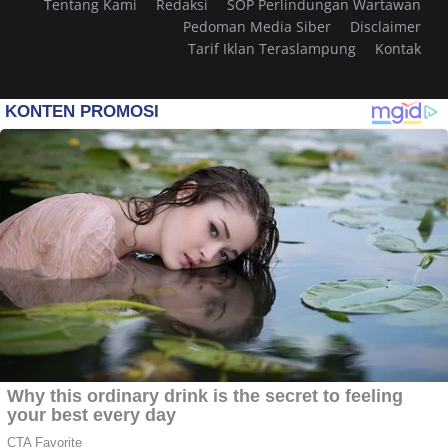
Tentang Kami
Redaksi
SOP Perlindungan Wartawan
Pedoman Media Siber
Disclaimer
Tarif Iklan Teraslampung
Kontak