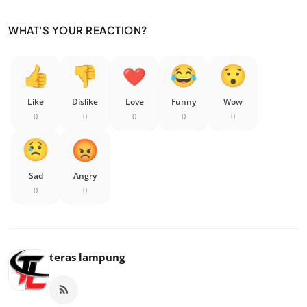
WHAT'S YOUR REACTION?
Like
Dislike
Love
Funny
Wow
0
0
0
0
0
Sad
Angry
0
0
teras lampung