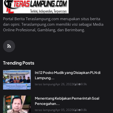
Portal Berita Teraslampung.com merupakan situs berita
dan opini. Teraslampung.com memiliki visi sebagai Media
Online Profesional, Gamblang, dan Berimbang.
Trending Posts
Ini 12 Posko Mudik yang Disiapkan PLN di
Lampung...
teras lampung
Apr 26, 2022
0
9.9k
Menentang Kebijakan Pemerintah Soal
Pencegahan...
teras lampung
Apr 05, 2020
0
9.8k