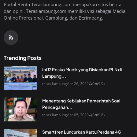
Portal Berita Teraslampung.com merupakan situs berita
dan opini. Teraslampung.com memiliki visi sebagai Media
Online Profesional, Gamblang, dan Berimbang.
Trending Posts
Ini 12 Posko Mudik yang Disiapkan PLN di
Lampung...
teras lampung
Apr 26, 2022
0
9.9k
Menentang Kebijakan Pemerintah Soal
Pencegahan...
teras lampung
Apr 05, 2020
0
9.8k
Smartfren Luncurkan Kartu Perdana 4G