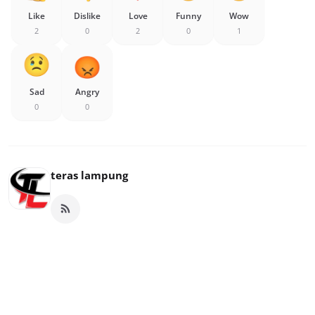
Like
Dislike
Love
Funny
Wow
2
0
2
0
1
Sad
Angry
0
0
teras lampung