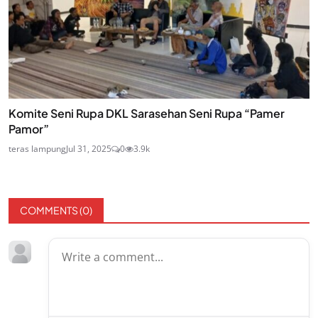
Komite Seni Rupa DKL Sarasehan Seni Rupa “Pamer
Pamor”
teras lampung
Jul 31, 2025
0
3.9k
COMMENTS (
0
)