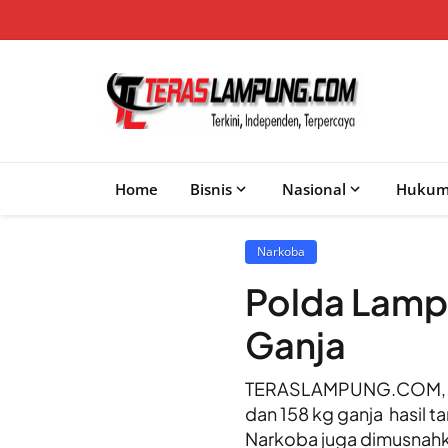
Home
Bisnis
Nasional
Huku
Narkoba
Polda Lamp
Ganja
TERASLAMPUNG.COM, B
dan 158 kg ganja hasil 
Narkoba juga dimusnahkan