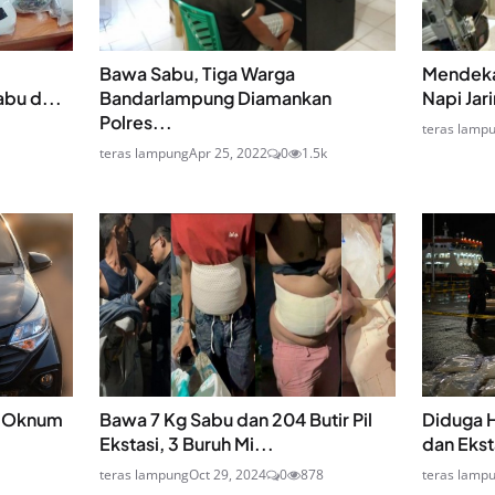
Bawa Sabu, Tiga Warga
Mendeka
bu d...
Bandarlampung Diamankan
Napi Jar
Polres...
teras lamp
teras lampung
Apr 25, 2022
0
1.5k
n Oknum
Bawa 7 Kg Sabu dan 204 Butir Pil
Diduga 
Ekstasi, 3 Buruh Mi...
dan Ekst
teras lampung
Oct 29, 2024
0
878
teras lamp