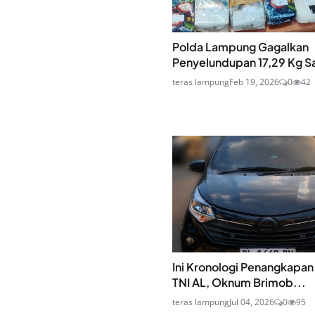
Polda Lampung Gagalkan
Penyelundupan 17,29 Kg Sa
teras lampung
Feb 19, 2026
0
42
Ini Kronologi Penangkapa
TNI AL, Oknum Brimob...
teras lampung
Jul 04, 2026
0
95