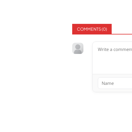
COMMENTS (
0
)