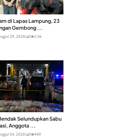
m di Lapas Lampung, 23
ingan Gembong ...
ung
Jul 29, 2024
0
2.6k
Hendak Selundupkan Sabu
asi, Anggota ...
ung
Jul 04, 2026
0
449