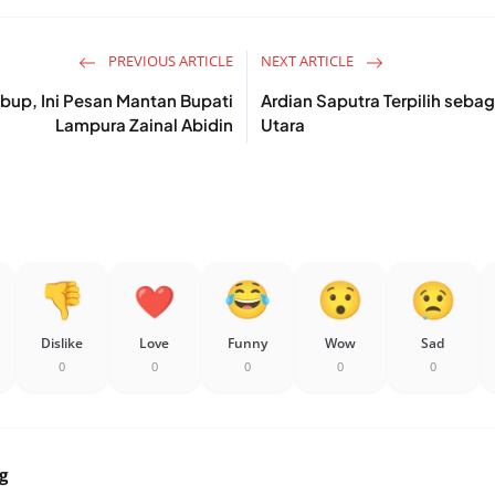
PREVIOUS ARTICLE
NEXT ARTICLE
abup, Ini Pesan Mantan Bupati
Ardian Saputra Terpilih seba
Lampura Zainal Abidin
Utara
Dislike
Love
Funny
Wow
Sad
0
0
0
0
0
g