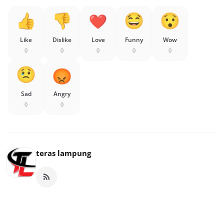
Like
Dislike
Love
Funny
Wow
0
0
0
0
0
Sad
Angry
0
0
teras lampung