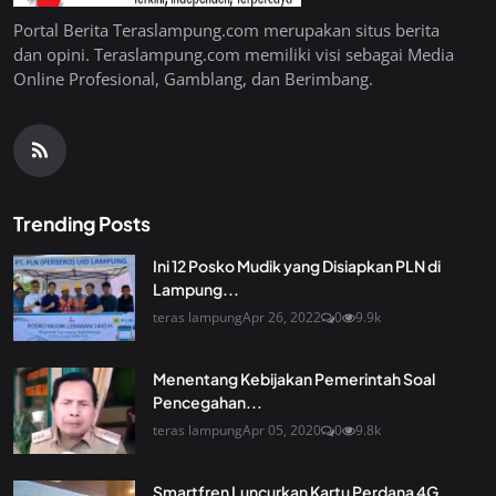
Portal Berita Teraslampung.com merupakan situs berita
dan opini. Teraslampung.com memiliki visi sebagai Media
Online Profesional, Gamblang, dan Berimbang.
Trending Posts
Ini 12 Posko Mudik yang Disiapkan PLN di
Lampung...
teras lampung
Apr 26, 2022
0
9.9k
Menentang Kebijakan Pemerintah Soal
Pencegahan...
teras lampung
Apr 05, 2020
0
9.8k
Smartfren Luncurkan Kartu Perdana 4G