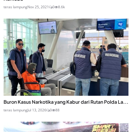
teras lampung
Nov 25, 2021
0
8.6k
Buron Kasus Narkotika yang Kabur dari Rutan Polda La...
teras lampung
Jul 13, 2026
0
88