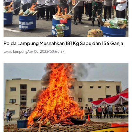
Polda Lampung Musnahkan 181 Kg Sabu dan 156 Ganja
teras lampung
Apr 06, 2022
0
5.8k