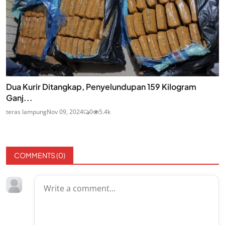
Dua Kurir Ditangkap, Penyelundupan 159 Kilogram
Ganj...
teras lampung
Nov 09, 2024
0
5.4k
COMMENTS (
0
)