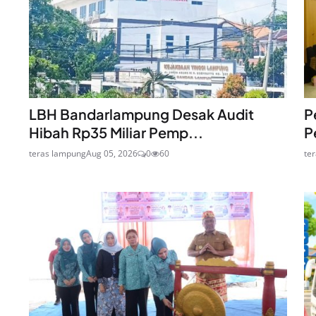
LBH Bandarlampung Desak Audit
P
Hibah Rp35 Miliar Pemp...
P
teras lampung
Aug 05, 2026
0
60
te