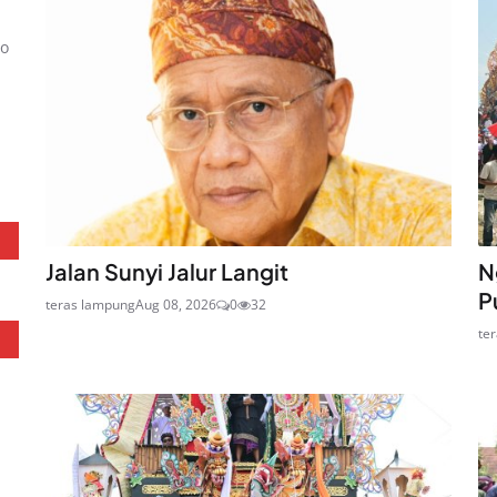
co
Jalan Sunyi Jalur Langit
N
P
teras lampung
Aug 08, 2026
0
32
te