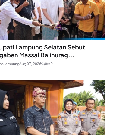
upati Lampung Selatan Sebut
gaben Massal Balinurag...
ras lampung
Aug 07, 2026
0
9