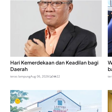
Hari Kemerdekaan dan Keadilan bagi
W
Daerah
b
teras lampung
Aug 06, 2026
0
22
te