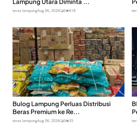
Lampung Utara Diminta ...
P
teras lampung
Aug 06, 2026
0
618
te
Bulog Lampung Perluas Distribusi
B
Beras Premium ke Re...
P
teras lampung
Aug 06, 2026
0
35
te