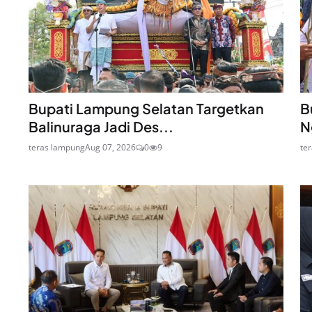
Bupati Lampung Selatan Targetkan
B
Balinuraga Jadi Des...
N
teras lampung
Aug 07, 2026
0
9
te