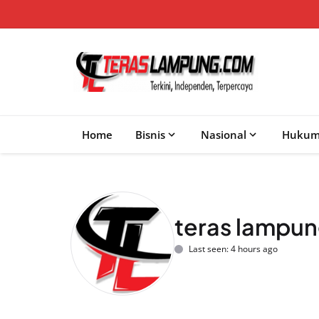
Home
Bisnis
Nasional
Huku
teras lampu
Last seen: 4 hours ago