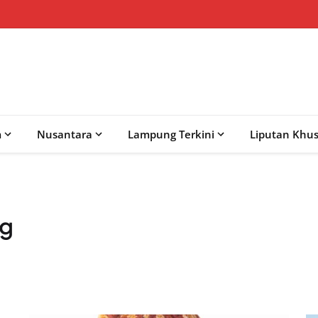
m
Nusantara
Lampung Terkini
Liputan Khu
ng