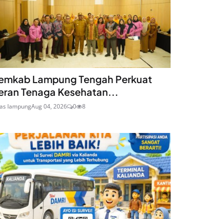
emkab Lampung Tengah Perkuat
eran Tenaga Kesehatan...
ras lampung
Aug 04, 2026
0
8