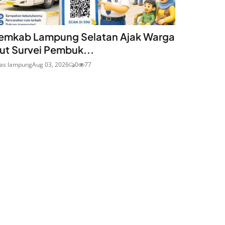
emkab Lampung Selatan Ajak Warga
kut Survei Pembuk...
ras lampung
Aug 03, 2026
0
77