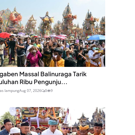
gaben Massal Balinuraga Tarik
uluhan Ribu Pengunju...
ras lampung
Aug 07, 2026
0
9