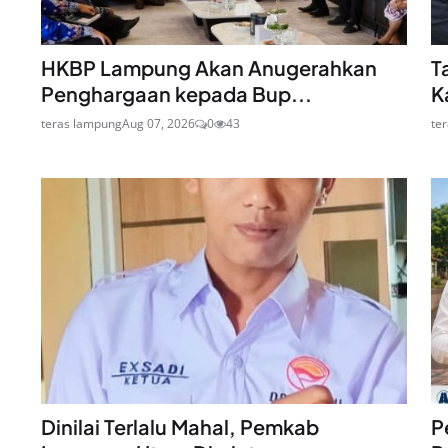
HKBP Lampung Akan Anugerahkan
T
Penghargaan kepada Bup...
K
teras lampung
Aug 07, 2026
0
43
te
Dinilai Terlalu Mahal, Pemkab
P