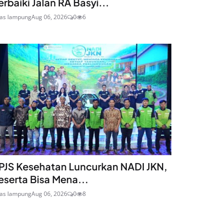
erbaiki Jalan RA Basyi...
ras lampung
Aug 06, 2026
0
6
PJS Kesehatan Luncurkan NADI JKN,
eserta Bisa Mena...
ras lampung
Aug 06, 2026
0
8