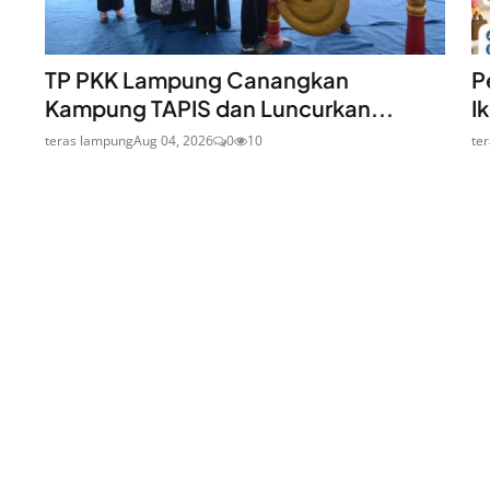
TP PKK Lampung Canangkan
P
Kampung TAPIS dan Luncurkan...
I
teras lampung
Aug 04, 2026
0
10
te