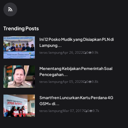
Trending Posts
Ini 12 Posko Mudik yang Disiapkan PLN di
Lampung...
teras lampung
Apr 26, 2022
0
9.9k
Menentang Kebijakan Pemerintah Soal
Pencegahan...
teras lampung
Apr 05, 2020
0
9.8k
Smartfren Luncurkan Kartu Perdana 4G
GSM+ di...
teras lampung
Mar 07, 2017
0
9.7k