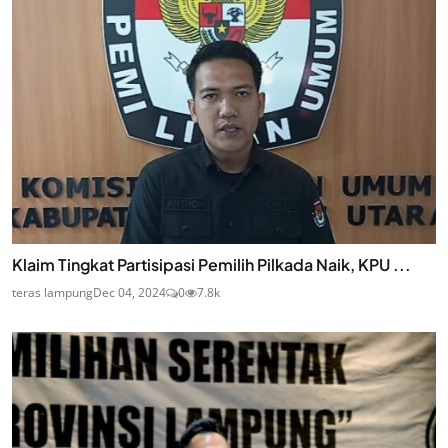
Klaim Tingkat Partisipasi Pemilih Pilkada Naik, KPU ...
teras lampung
Dec 04, 2024
0
7.8k