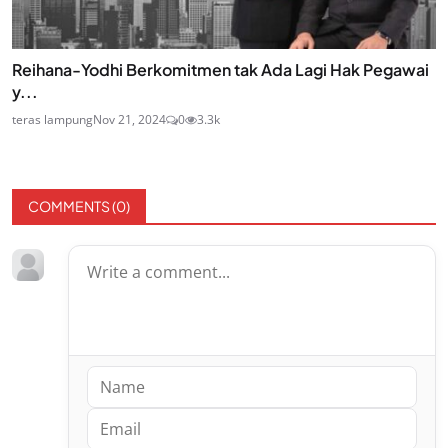
Reihana-Yodhi Berkomitmen tak Ada Lagi Hak Pegawai
y...
teras lampung
Nov 21, 2024
0
3.3k
COMMENTS (
0
)