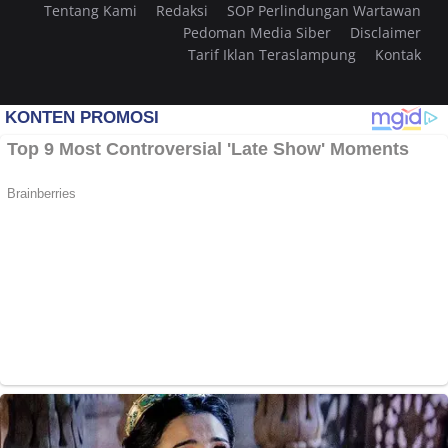
Tentang Kami
Redaksi
SOP Perlindungan Wartawan
Pedoman Media Siber
Disclaimer
Tarif Iklan Teraslampung
Kontak