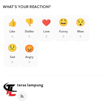
WHAT'S YOUR REACTION?
Like
Dislike
Love
Funny
Wow
0
0
0
0
0
Sad
Angry
0
0
teras lampung