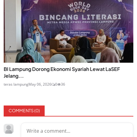
BI Lampung Dorong Ekonomi Syariah Lewat LaSEF
Jelang...
teras lampung
May 06, 2026
0
36
COMMENTS (
0
)