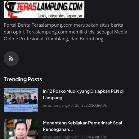
Portal Berita Teraslampung.com merupakan situs berita
dan opini. Teraslampung.com memiliki visi sebagai Media
Online Profesional, Gamblang, dan Berimbang.
Trending Posts
Ini 12 Posko Mudik yang Disiapkan PLN di
Lampung...
teras lampung
Apr 26, 2022
0
9.9k
Menentang Kebijakan Pemerintah Soal
Pencegahan...
teras lampung
Apr 05, 2020
0
9.8k