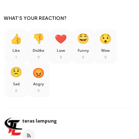
WHAT'S YOUR REACTION?
Like
Dislike
Love
Funny
Wow
1
0
0
0
0
Sad
Angry
0
0
teras lampung