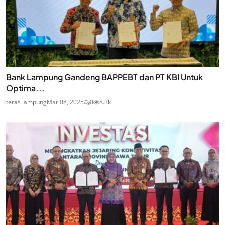
Bank Lampung Gandeng BAPPEBT dan PT KBI Untuk
Optima...
teras lampung
Mar 08, 2025
0
8.3k