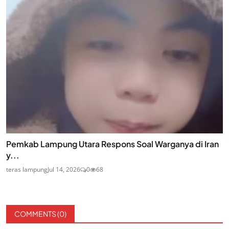
Pemkab Lampung Utara Respons Soal Warganya di Iran
y...
teras lampung
Jul 14, 2026
0
68
COMMENTS (
0
)