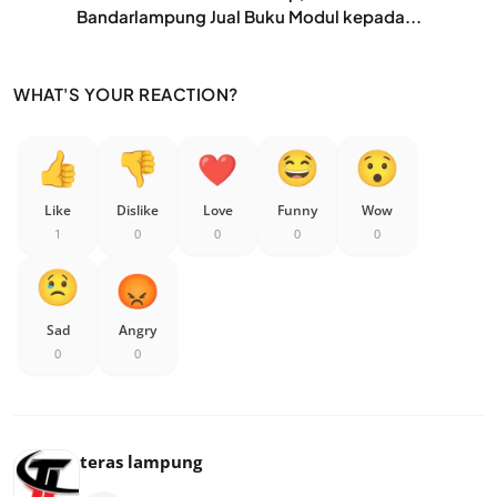
Bandarlampung Jual Buku Modul kepada...
WHAT'S YOUR REACTION?
Like
Dislike
Love
Funny
Wow
1
0
0
0
0
Sad
Angry
0
0
teras lampung