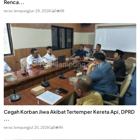
Renca...
teras lampung
Jun 29, 2026
0
68
Cegah Korban Jiwa Akibat Tertemper Kereta Api, DPRD
...
teras lampung
Jul 20, 2026
0
96