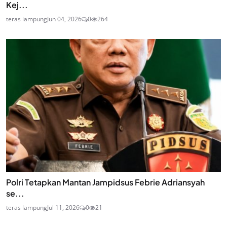
Kej...
teras lampung
Jun 04, 2026
0
264
Polri Tetapkan Mantan Jampidsus Febrie Adriansyah
se...
teras lampung
Jul 11, 2026
0
21