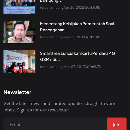
Lampung...
teras lampung
Apr 26, 2022
0
9.9k
Menentang Kebijakan Pemerintah Soal
Pencegahan...
teras lampung
Apr 05, 2020
0
9.8k
Smartfren Luncurkan Kartu Perdana 4G
GSM+ di...
teras lampung
Mar 07, 2017
0
9.7k
Newsletter
Get the latest news and curated updates straight to your
inbox. Sign up for our newsletter.
Join