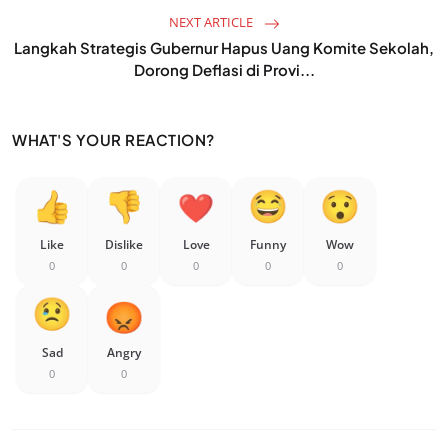
NEXT ARTICLE
Langkah Strategis Gubernur Hapus Uang Komite Sekolah,
Dorong Deflasi di Provi...
WHAT'S YOUR REACTION?
Like
Dislike
Love
Funny
Wow
0
0
0
0
0
Sad
Angry
0
0