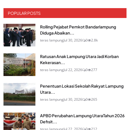
POPULAR POSTS
Rolling Pejabat Pemkot Bandarlampung
Diduga Abaikan...
teras lampung
Jul 30, 2026
0
2.8k
Ratusan Anak Lampung Utara Jadi Korban
Kekerasan...
teras lampung
Jul 22, 2026
0
277
Penentuan Lokasi Sekolah Rakyat Lampung
Utara...
teras lampung
Jul 30, 2026
0
265
APBD Perubahan Lampung UtaraTahun 2026
Defisit...
teras lampung
Jul 22, 2026
0
212