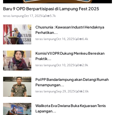
Baru 9 OPD Berpartisipasi di Lampung Fest 2025
teras lampung
Oct 17, 2025
0
5.7k
Chusnunia : Kawasan Industri Hendaknya
Perhatikan...
teras lampung
Oct 16, 2025
0
6.4k
Komisi VII DPR Dukung Menkeu Bereskan
Praktik...
teras lampung
Oct 10, 2025
0
2.9k
Pol PP Bandarlampung akan Datangi Rumah
Penampungan...
teras lampung
Sep 29, 2025
0
2.6k
Walikota Eva Dwiana Buka Kejuaraan Tenis
Lapangan...