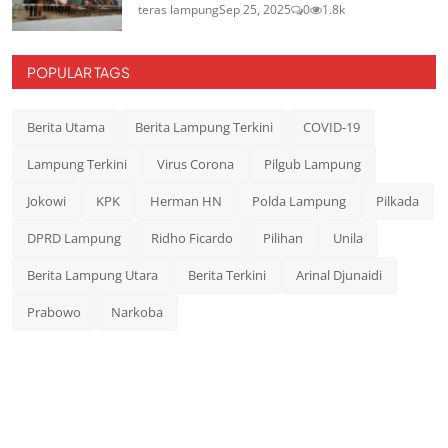
teras lampung
Sep 25, 2025
0
1.8k
POPULAR TAGS
Berita Utama
Berita Lampung Terkini
COVID-19
Lampung Terkini
Virus Corona
Pilgub Lampung
Jokowi
KPK
Herman HN
Polda Lampung
Pilkada
DPRD Lampung
Ridho Ficardo
Pilihan
Unila
Berita Lampung Utara
Berita Terkini
Arinal Djunaidi
Prabowo
Narkoba