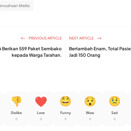
erusahaan Media
PREVIOUS ARTICLE
NEXT ARTICLE
A Berikan 559 Paket Sembako
Bertambah Enam, Total Pasie
kepada Warga Tarahan.
Jadi 150 Orang
Dislike
Love
Funny
Wow
Sad
0
0
0
0
0