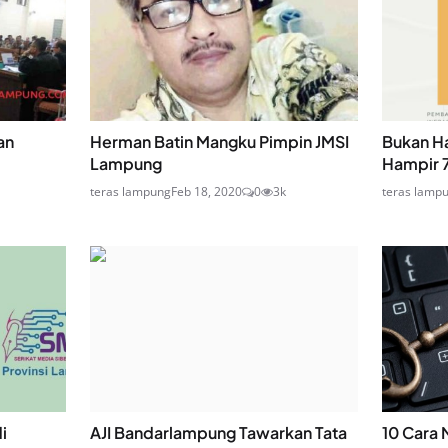
an
Herman Batin Mangku Pimpin JMSI
Bukan Ha
Lampung
Hampir 7
teras lampung
Feb 18, 2020
0
3k
teras lamp
i
AJI Bandarlampung Tawarkan Tata
10 Cara 