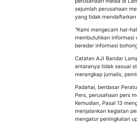
perusahaan media di La
sejumlah perusahaan med
yang tidak mendaftarkan
“Kami mengecam hal-hal 
membutuhkan informasi di
beredar informasi bohong
Catatan AJI Bandar Lamp
antaranya tidak sesuai s
merangkap jurnalis, pemi
Padahal, berdasar Pera
Pers, perusahaan pers me
Kemudian, Pasal 13 men
menjalankan kegiatan pe
mengatur peningkatan up