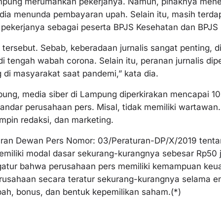
mpung merumahkan pekerjanya. Namun, pihaknya mene
ia menunda pembayaran upah. Selain itu, masih terda
 pekerjanya sebagai peserta BPJS Kesehatan dan BPJS
tersebut. Sebab, keberadaan jurnalis sangat penting, 
 tengah wabah corona. Selain itu, peranan jurnalis di
 di masyarakat saat pandemi,” kata dia.
ung, media siber di Lampung diperkirakan mencapai 10
tandar perusahaan pers. Misal, tidak memiliki wartawan.
mpin redaksi, dan marketing.
turan Dewan Pers Nomor: 03/Peraturan-DP/X/2019 tent
miliki modal dasar sekurang-kurangnya sebesar Rp50 ju
gatur bahwa perusahaan pers memiliki kemampuan keu
rusahaan secara teratur sekurang-kurangnya selama ena
ah, bonus, dan bentuk kepemilikan saham.(*)