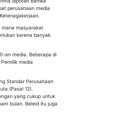
rima laporan bahwa
pat perusahaan media
 Ketenagakerjaan.
di mana masyarakat
perlukan karena banyak
0-an media. Beberapa di
 Pemilik media
ang Standar Perusahaan
ta (Pasal 12).
angan yang cukup untuk
m bulan. Beleid itu juga