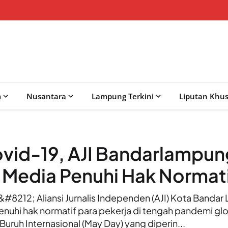
m
Nusantara
Lampung Terkini
Liputan Khu
vid-19, AJI Bandarlampun
Media Penuhi Hak Normati
12; Aliansi Jurnalis Independen (AJI) Kota Banda
uhi hak normatif para pekerja di tengah pandemi gl
Buruh Internasional (May Day) yang diperin...