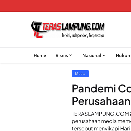
Home
Bisnis
Nasional
Huku
Media
Pandemi Co
Perusahaan 
TERASLAMPUNG.COM &#82
perusahaan media memen
tersebut menyikapi Hari 