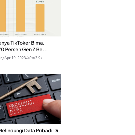
nya TikToker Bima,
0 Persen Gen Z Be...
ung
Apr 19, 2023
0
3.9k
Melindungi Data Pribadi Di