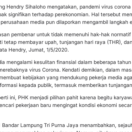
ng Hendry Sihaloho mengatakan, pandemi virus corona
ak signifikan terhadap perekonomian. Hal tersebut me
 perusahaan media pun dilaporkan mengambil langkah ef
lasan pembenar untuk tidak memenuhi hak-hak normatif
sti tetap membayar upah, tunjangan hari raya (THR), d
ata Hendry, Jumat, 1/5/2020.
ia mengalami kesulitan finansial dalam beberapa tahun t
merebaknya virus Corona. Kendati demikian, dalam masa k
membuat kebijakan yang mendukung pekerja media agar
formasi kepada publik, termasuk memberikan tunjangan
erti ini, PHK menjadi pilihan pahit karena begitu karya
encari pekerjaan baru mengingat kondisi ekonomi secar
JI Bandar Lampung Tri Purna Jaya menambahkan, sejauh