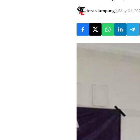
teras lampung
May 01, 202