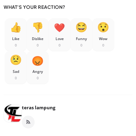
WHAT'S YOUR REACTION?
Like
Dislike
Love
Funny
Wow
0
0
0
0
0
Sad
Angry
0
0
teras lampung