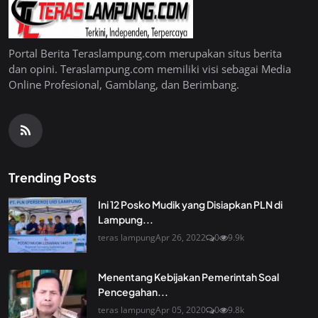
Portal Berita Teraslampung.com merupakan situs berita
dan opini. Teraslampung.com memiliki visi sebagai Media
Online Profesional, Gamblang, dan Berimbang.
Trending Posts
Ini 12 Posko Mudik yang Disiapkan PLN di
Lampung...
teras lampung
Apr 26, 2022
0
9.9k
Menentang Kebijakan Pemerintah Soal
Pencegahan...
teras lampung
Apr 05, 2020
0
9.8k