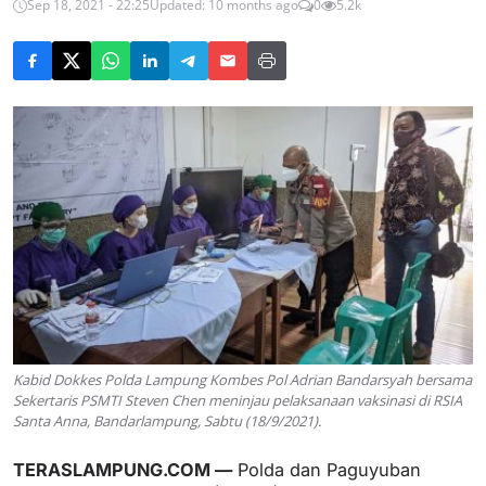
Sep 18, 2021 - 22:25
Updated: 10 months ago
0
5.2k
Kabid Dokkes Polda Lampung Kombes Pol Adrian Bandarsyah bersama
Sekertaris PSMTI Steven Chen meninjau pelaksanaan vaksinasi di RSIA
Santa Anna, Bandarlampung, Sabtu (18/9/2021).
TERASLAMPUNG.COM —
Polda dan Paguyuban