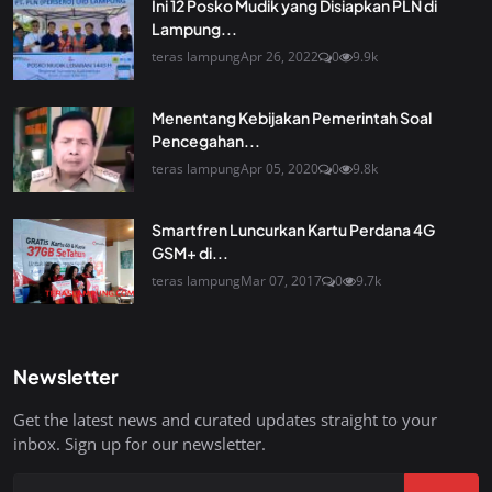
Ini 12 Posko Mudik yang Disiapkan PLN di
Lampung...
teras lampung
Apr 26, 2022
0
9.9k
Menentang Kebijakan Pemerintah Soal
Pencegahan...
teras lampung
Apr 05, 2020
0
9.8k
Smartfren Luncurkan Kartu Perdana 4G
GSM+ di...
teras lampung
Mar 07, 2017
0
9.7k
Newsletter
Get the latest news and curated updates straight to your
inbox. Sign up for our newsletter.