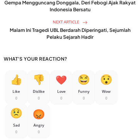
Gempa Mengguncang Donggala, Deri Febogi Ajak Rakyat
Indonesia Bersatu
NEXT ARTICLE
Malam Ini Tragedi UBL Berdarah Diperingati, Sejumlah
Pelaku Sejarah Hadir
WHAT'S YOUR REACTION?
Like
Dislike
Love
Funny
Wow
0
0
0
0
0
Sad
Angry
0
0