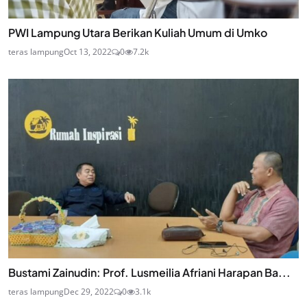
PWI Lampung Utara Berikan Kuliah Umum di Umko
teras lampung
Oct 13, 2022
0
7.2k
Bustami Zainudin: Prof. Lusmeilia Afriani Harapan Ba...
teras lampung
Dec 29, 2022
0
3.1k