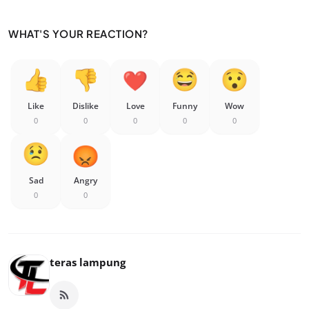
WHAT'S YOUR REACTION?
Like
Dislike
Love
Funny
Wow
0
0
0
0
0
Sad
Angry
0
0
teras lampung