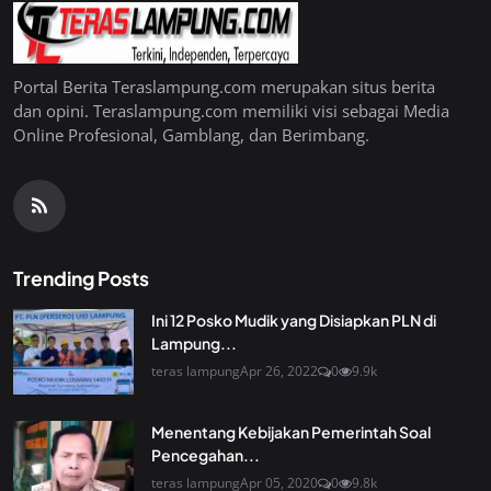
Portal Berita Teraslampung.com merupakan situs berita
dan opini. Teraslampung.com memiliki visi sebagai Media
Online Profesional, Gamblang, dan Berimbang.
Trending Posts
Ini 12 Posko Mudik yang Disiapkan PLN di
Lampung...
teras lampung
Apr 26, 2022
0
9.9k
Menentang Kebijakan Pemerintah Soal
Pencegahan...
teras lampung
Apr 05, 2020
0
9.8k