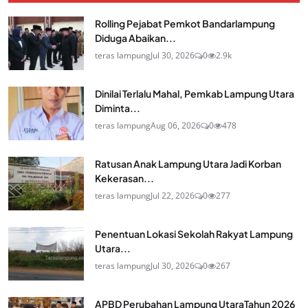
Rolling Pejabat Pemkot Bandarlampung
Diduga Abaikan...
teras lampung
Jul 30, 2026
0
2.9k
Dinilai Terlalu Mahal, Pemkab Lampung Utara
Diminta...
teras lampung
Aug 06, 2026
0
478
Ratusan Anak Lampung Utara Jadi Korban
Kekerasan...
teras lampung
Jul 22, 2026
0
277
Penentuan Lokasi Sekolah Rakyat Lampung
Utara...
teras lampung
Jul 30, 2026
0
267
APBD Perubahan Lampung UtaraTahun 2026