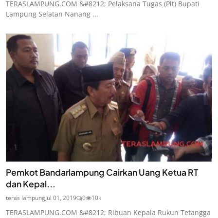
TERASLAMPUNG.COM &#8212; Pelaksana Tugas (Plt) Bupati
Lampung Selatan Nanang ...
Pemkot Bandarlampung Cairkan Uang Ketua RT
dan Kepal...
teras lampung
Jul 01, 2019
0
10k
TERASLAMPUNG.COM &#8212; Ribuan Kepala Rukun Tetangga