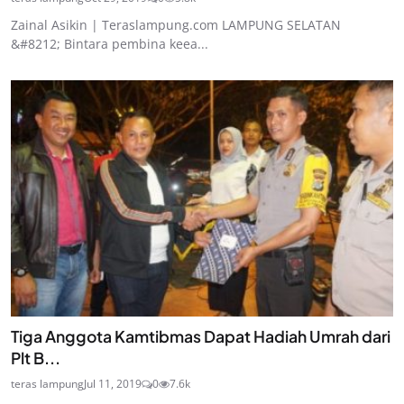
Zainal Asikin | Teraslampung.com LAMPUNG SELATAN
&#8212; Bintara pembina keea...
Tiga Anggota Kamtibmas Dapat Hadiah Umrah dari
Plt B...
teras lampung
Jul 11, 2019
0
7.6k