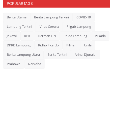
POPULAR TAGS
Berita Utama
Berita Lampung Terkini
COVID-19
Lampung Terkini
Virus Corona
Pilgub Lampung
Jokowi
KPK
Herman HN
Polda Lampung
Pilkada
DPRD Lampung
Ridho Ficardo
Pilihan
Unila
Berita Lampung Utara
Berita Terkini
Arinal Djunaidi
Prabowo
Narkoba