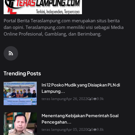
Portal Berita Teraslampung.com merupakan situs berita
dan opini. Teraslampung.com memiliki visi sebagai Media
Online Profesional, Gamblang, dan Berimbang.
Trending Posts
Ini 12 Posko Mudik yang Disiapkan PLN di
Lampung...
teras lampung
Apr 26, 2022
0
9.9k
Menentang Kebijakan Pemerintah Soal
Pencegahan...
teras lampung
Apr 05, 2020
0
9.8k