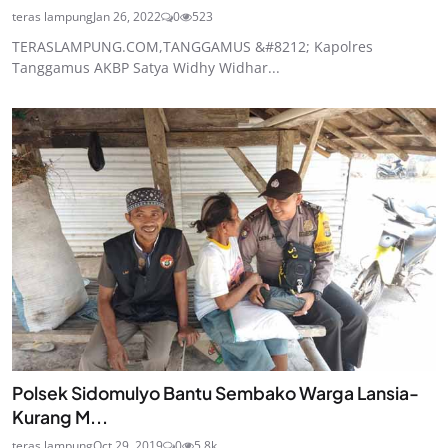
teras lampung
Jan 26, 2022
0
523
TERASLAMPUNG.COM,TANGGAMUS &#8212; Kapolres
Tanggamus AKBP Satya Widhy Widhar...
Polsek Sidomulyo Bantu Sembako Warga Lansia-
Kurang M...
teras lampung
Oct 29, 2019
0
5.8k