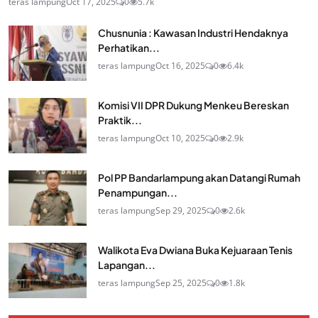
teras lampung
Oct 17, 2025
0
5.7k
Chusnunia : Kawasan Industri Hendaknya
Perhatikan...
teras lampung
Oct 16, 2025
0
6.4k
Komisi VII DPR Dukung Menkeu Bereskan
Praktik...
teras lampung
Oct 10, 2025
0
2.9k
Pol PP Bandarlampung akan Datangi Rumah
Penampungan...
teras lampung
Sep 29, 2025
0
2.6k
Walikota Eva Dwiana Buka Kejuaraan Tenis
Lapangan...
teras lampung
Sep 25, 2025
0
1.8k